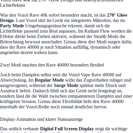
Lichteffekten
Was den Vozol Rave 40k sofort besonders macht, ist das
270° Glow
Design
. Laut Vozol sitzt im Gerät ein integriertes Mikrofon, das im
Party Mode
Umgebungsgeräusche erkennt, damit sich die
Lichteffekte passend zum Beat anpassen. Im Radiant Flow werden die
Effekte direkt beim Ziehen aktiviert, während der Stealth Mode die
Beleuchtung bewusst ausschaltet. Genau diese drei Modi sorgen dafür,
dass der Rave 40000 je nach Situation auffällig, dynamisch oder
angenehm dezent wirken kann.
Zwei Modi machen den Rave 40000 besonders flexibel
Auch beim Dampfen selbst setzt die Vozol Vape Rave 40000 auf
Abwechslung. Im
Regular Mode
wirkt das Zugverhalten ruhiger und
ausgewogener, während der
Surge Mode
spürbar mehr Druck und
Ausdruck liefert. Dadurch fühlt sich das Gerät nicht festgelegt an,
sondern lässt dir die Wahl zwischen entspannterem Dampfen und einer
kräftigeren Session. Genau diese Flexibilität hebt den Rave 40000
innerhalb der Vozol-Reihe noch einmal deutlicher hervor.
Display-Animation und klarer Statusanzeige
Das seitlich verbaute
Digital Full Screen Display
zeigt dir wichtige