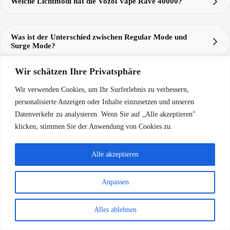
Welche Lichtmodi hat die Vozol Vape Rave 40000?
Vozol
Vozol Vape Rave 40000
drei Lichtmodi: Party
Rave 40k
Mode, Radiant Flow und Stealth Mode
Party Mode
Was ist der Unterschied zwischen Regular Mode und
Radiant Flow
Surge Mode?
Stealth Mode
Regular Mode
Wir schätzen Ihre Privatsphäre
Surge Mode
Was ist mit der Eclipse-Vaping-Animation gemeint?
Wir verwenden Cookies, um Ihr Surferlebnis zu verbessern,
Rave 40000
Eclipse-Vaping-Animation
personalisierte Anzeigen oder Inhalte einzusetzen und unseren
Datenverkehr zu analysieren. Wenn Sie auf „Alle akzeptieren"
Wie schnell lädt der Vozol Vape Rave 40000 auf?
Vozol Rave 40k
klicken, stimmen Sie der Anwendung von Cookies zu.
Vozol Rave 40000
80 % Akkustand in nur 20
Minuten
Rave
Alle akzeptieren
40k
Anpassen
Alles ablehnen
Kostenloser weltweiter
Qualitätsgarantie
Versand
Bei Qualitätsproblemen
Bei Bestellungen über 60