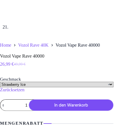
Home
Vozol Rave 40K
Vozol Vape Rave 40000
Vozol Vape Rave 40000
26,99
€
49,99
€
Ursprünglicher
Aktueller
Preis
Preis
war:
ist:
Geschmack
49,99 €
26,99 €.
Zurücksetzen
Vozol
In den Warenkorb
Vape
Rave
40000
Menge
MENGENRABATT