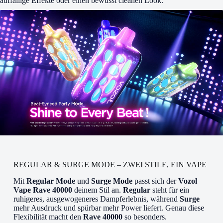
auffällige Effekte oder einen bewusst cleanen Look.
REGULAR & SURGE MODE – ZWEI STILE, EIN VAPE
Mit
Regular Mode
und
Surge Mode
passt sich der
Vozol
Vape Rave 40000
deinem Stil an.
Regular
steht für ein
ruhigeres, ausgewogeneres Dampferlebnis, während
Surge
mehr Ausdruck und spürbar mehr Power liefert. Genau diese
Flexibilität macht den
Rave 40000
so besonders.