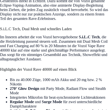
Geräteinfos direkt in Echtzeit. Dazu kommt die von Vozol genannte
Eclipse-Vaping-Animation, also eine animierte Display-Begleitung
beim Ziehen, die jeden Zug zusätzlich visuell hervorhebt. So wird das
Display nicht nur zur praktischen Anzeige, sondern zu einem festen
Teil des gesamten Rave-Erlebnisses.
S.i.L.C Tech, Dual Mesh und schnelles Laden
Im Inneren arbeitet die von Vozol hervorgehobene
S.i.L.C Tech
, die
die Heizleistung passend steuern soll. Zusammen mit Dual Mesh Coil
und Fast Charging auf 80 % in 20 Minuten ist die Vozol Vape Rave
40000 klar auf eine starke und gleichmäßige Performance ausgelegt.
Das sorgt für ein stimmiges Gesamtbild aus Technik, Showeffekt und
alltagstauglicher Ausdauer.
Highlights der Vozol Rave 40000 auf einen Blick
Bis zu 40.000 Züge, 1000 mAh Akku und 20 mg bzw. 2 %
Nikotin
270° Glow Design
mit Party Mode, Radiant Flow und Stealth
Mode
Integriertes Mikrofon für beat-synchronisierte Lichtreaktionen
Regular Mode
und
Surge Mode
für zwei unterschiedliche
Dampfcharaktere