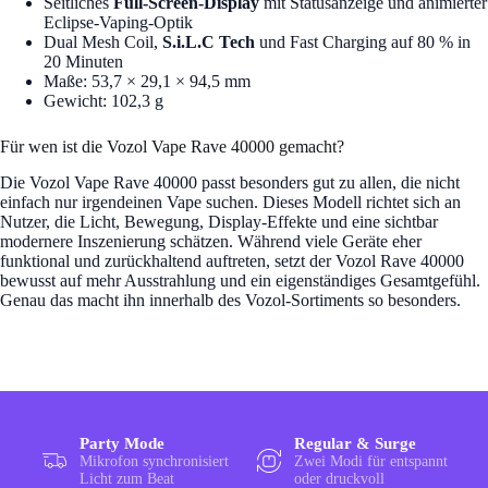
Seitliches
Full-Screen-Display
mit Statusanzeige und animierter
Eclipse-Vaping-Optik
Dual Mesh Coil,
S.i.L.C Tech
und Fast Charging auf 80 % in
20 Minuten
Maße: 53,7 × 29,1 × 94,5 mm
Gewicht: 102,3 g
Für wen ist die Vozol Vape Rave 40000 gemacht?
Die Vozol Vape Rave 40000 passt besonders gut zu allen, die nicht
einfach nur irgendeinen Vape suchen. Dieses Modell richtet sich an
Nutzer, die Licht, Bewegung, Display-Effekte und eine sichtbar
modernere Inszenierung schätzen. Während viele Geräte eher
funktional und zurückhaltend auftreten, setzt der Vozol Rave 40000
bewusst auf mehr Ausstrahlung und ein eigenständiges Gesamtgefühl.
Genau das macht ihn innerhalb des Vozol-Sortiments so besonders.
Party Mode
Regular & Surge
Mikrofon synchronisiert
Zwei Modi für entspannt
Licht zum Beat
oder druckvoll