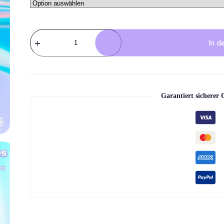
Fumot
Original
In d
Snus
&
Nikotinbeutel
kaufen
(1
Dose)
Garantiert sicherer
Menge