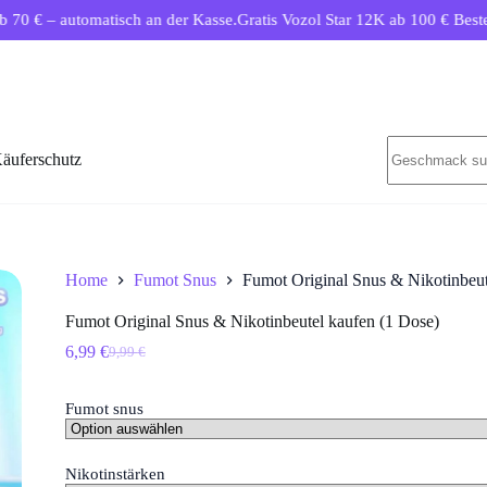
automatisch an der Kasse.
Gratis Vozol Star 12K ab 100 € Bestellwert.
Ko
Keine
äuferschutz
Ergebnisse
Home
Fumot Snus
Fumot Original Snus & Nikotinbeut
Fumot Original Snus & Nikotinbeutel kaufen (1 Dose)
6,99
€
9,99
€
Ursprünglicher
Aktueller
Preis
Preis
war:
ist:
Fumot snus
9,99 €
6,99 €.
Nikotinstärken