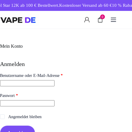
Zum
 Star 12K ab 100 € Bestellwert.
Kostenloser Versand ab 60 €
10 % Rabatt
Inhalt
springen
0
Mein Konto
Anmelden
Erforderlich
Benutzername oder E-Mail-Adresse
*
Erforderlich
Passwort
*
Angemeldet bleiben