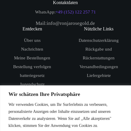
Kontaktdaten
WhatsApp:
+49 (152) 122 257 71
Mail:info@ronjarosegold.de
Entdecken
Nützliche Links
Über uns
Datenschutzerklärung
Nachrichten
Rückgabe und
Meine Bestellungen
Rückerstattungen
Bestellung verfolgen
Versandbedingungen
batteriegesetz
Liefergebiete
Jugendschutz
Produkte
Wir schätzen Ihre Privatsphäre
RandM Digital Box 12000
Wir verwenden Cookies, um Ihr Surferlebnis zu verbessern,
RandM Tornado 15000
personalisierte Anzeigen oder Inhalte einzusetzen und unseren
Datenverkehr zu analysieren. Wenn Sie auf „Alle akzeptieren"
Vozol Star 20000
klicken, stimmen Sie der Anwendung von Cookies zu.
Vozol Star 40000