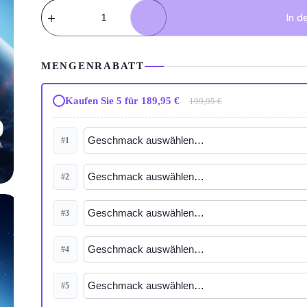
Vozol
Vape
In d
Star
20000
Menge
MENGENRABATT
Kaufen Sie 5 für 189,95 €
199,95 €
#1
#2
#3
#4
#5