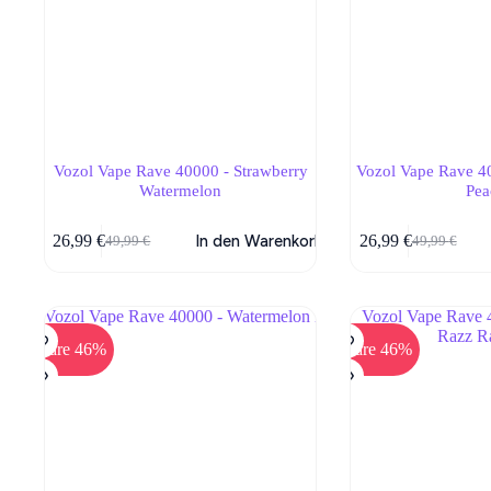
Vozol Vape Rave 40000 - Strawberry
Vozol Vape Rave 4
Watermelon
Pea
26,99
€
In den Warenkorb
26,99
€
49,99
€
49,99
€
Ursprünglicher
Aktueller
Ursprünglic
Aktueller
Preis
Preis
Preis
Preis
war:
ist:
war:
ist:
49,99 €
26,99 €.
49,99 €
26,99 €.
Spare 46%
Spare 46%