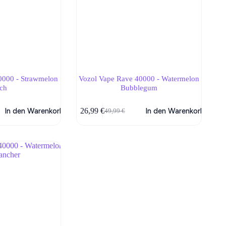
0000 - Strawmelon
Vozol Vape Rave 40000 - Watermelon
ch
Bubblegum
In den Warenkorb
26,99
€
In den Warenkorb
49,99
€
her
Ursprünglicher
Aktueller
Preis
Preis
war:
ist:
49,99 €
26,99 €.