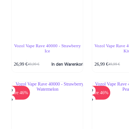
Vozol Vape Rave 40000 - Strawberry
Vozol Vape Rave 4
Ice
Ki
26,99
€
In den Warenkorb
26,99
€
49,99
€
49,99
€
Ursprünglicher
Aktueller
Ursprünglic
Aktueller
Preis
Preis
Preis
Preis
war:
ist:
war:
ist:
49,99 €
26,99 €.
49,99 €
26,99 €.
Spare 46%
Spare 46%