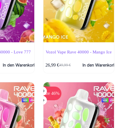
40000 - Love 777
Vozol Vape Rave 40000 - Mango Ice
In den Warenkorb
26,99
€
In den Warenkorb
49,99
€
her
Ursprünglicher
Aktueller
Preis
Preis
war:
ist:
49,99 €
26,99 €.
Spare 46%