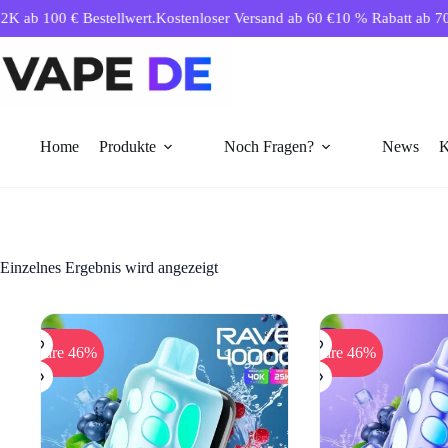
Zum
€ Bestellwert.
Kostenloser Versand ab 60 €
10 % Rabatt ab 70 € – automa
Inhalt
springen
Home
Produkte
Noch Fragen?
News
K
Einzelnes Ergebnis wird angezeigt
Spare 46%
Spare 46%