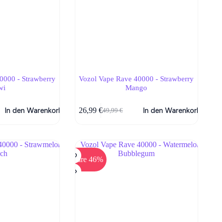
0000 - Strawberry
Vozol Vape Rave 40000 - Strawberry
wi
Mango
In den Warenkorb
26,99
€
In den Warenkorb
49,99
€
her
Ursprünglicher
Aktueller
Preis
Preis
war:
ist:
49,99 €
26,99 €.
Spare 46%