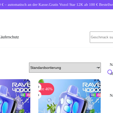
tisch an der Kasse.
Gratis Vozol Star 12K ab 100 € Bestellwert.
Kostenl
Keine
äuferschutz
Ergebnisse
Na
Mi
Spare 46%
Na