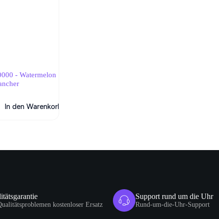
0000 - Watermelon
ancher
In den Warenkorb
her
itätsgarantie
Support rund um die Uhr
Qualitätsproblemen kostenloser Ersatz
Rund-um-die-Uhr-Support