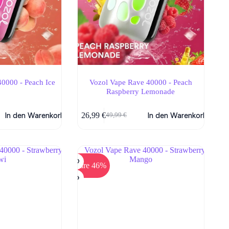
0000 - Peach Ice
Vozol Vape Rave 40000 - Peach
Raspberry Lemonade
In den Warenkorb
26,99
€
In den Warenkorb
49,99
€
her
Ursprünglicher
Aktueller
Preis
Preis
war:
ist:
49,99 €
26,99 €.
Spare 46%