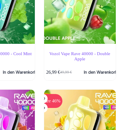
0000 - Cool Mint
Vozol Vape Rave 40000 - Double
Apple
In den Warenkorb
26,99
€
In den Warenkorb
49,99
€
her
Ursprünglicher
Aktueller
Preis
Preis
war:
ist:
49,99 €
26,99 €.
Spare 46%