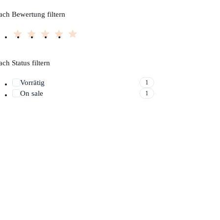
ach Bewertung filtern
ch Status filtern
Vorrätig
1
On sale
1