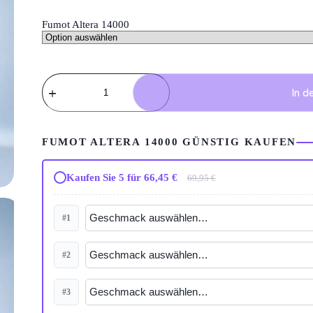
Fumot Altera 14000
Fumot
Altera
In d
14000
–
Einweg
Vape
FUMOT ALTERA 14000 GÜNSTIG KAUFEN
mit
DTL
&
Kaufen Sie 5 für 66,45 €
69,95 €
MTL
Digital
Display
#1
Menge
#2
#3