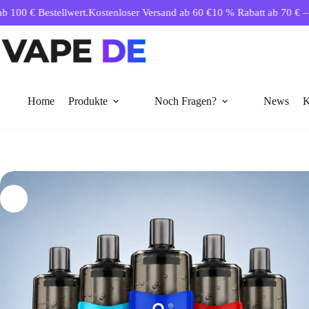
Zum
estellwert.
Kostenloser Versand ab 60 €
10 % Rabatt ab 70 € – automati
Inhalt
springen
Home
Produkte
Noch Fragen?
News
K