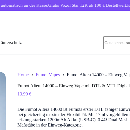
sch an der Kasse.
Gratis Vozol Star 12K ab 100 € Bestellwert.
Kostenlose
Keine
äuferschutz
Ergebnisse
Home
Fumot Vapes
Fumot Altera 14000 – Einweg Va
Fumot Altera 14000 – Einweg Vape mit DTL & MTL Digital
13,99
€
Die Fumot Altera 14000 ist Fumots erster DTL-fähiger Einwe
bei gleichzeitig maximaler Flexibilität. Mit 17ml vorgefüllt
leistungsstarken 1200mAh Akku (USB-C), 0.4Ω Dual Mesh Coi
Maßstäbe in der Einweg-Kategorie.