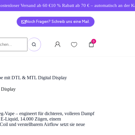
r Versand ab 60 €
10 % Rabatt ab 70 € – automatisch an der Kasse.
Grat
Noch Fragen? Schreib uns eine Mail.
0
pe mit DTL & MTL Digital Display
 Display
g-Vape – engineert für dichteren, volleren Dampf
em E-Liquid, 14.000 Zügen, einem
l und verstellbarem Airflow setzt sie neue