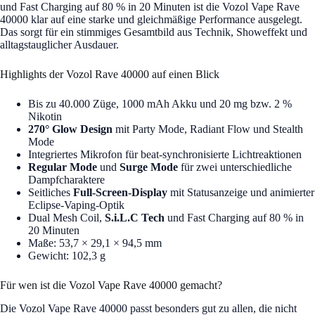
und Fast Charging auf 80 % in 20 Minuten ist die Vozol Vape Rave
40000 klar auf eine starke und gleichmäßige Performance ausgelegt.
Das sorgt für ein stimmiges Gesamtbild aus Technik, Showeffekt und
alltagstauglicher Ausdauer.
Highlights der Vozol Rave 40000 auf einen Blick
Bis zu 40.000 Züge, 1000 mAh Akku und 20 mg bzw. 2 %
Nikotin
270° Glow Design
mit Party Mode, Radiant Flow und Stealth
Mode
Integriertes Mikrofon für beat-synchronisierte Lichtreaktionen
Regular Mode
und
Surge Mode
für zwei unterschiedliche
Dampfcharaktere
Seitliches
Full-Screen-Display
mit Statusanzeige und animierter
Eclipse-Vaping-Optik
Dual Mesh Coil,
S.i.L.C Tech
und Fast Charging auf 80 % in
20 Minuten
Maße: 53,7 × 29,1 × 94,5 mm
Gewicht: 102,3 g
Für wen ist die Vozol Vape Rave 40000 gemacht?
Die Vozol Vape Rave 40000 passt besonders gut zu allen, die nicht