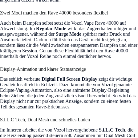
Zwei Modi machen den Rave 40000 besonders flexibel
Auch beim Dampfen selbst setzt die Vozol Vape Rave 40000 auf
Abwechslung. Im
Regular Mode
wirkt das Zugverhalten ruhiger und
ausgewogener, während der
Surge Mode
spürbar mehr Druck und
Ausdruck liefert. Dadurch fühlt sich das Gerät nicht festgelegt an,
sondern lässt dir die Wahl zwischen entspannterem Dampfen und einer
kräftigeren Session. Genau diese Flexibilität hebt den Rave 40000
innerhalb der Vozol-Reihe noch einmal deutlicher hervor.
Display-Animation und klarer Statusanzeige
Das seitlich verbaute
Digital Full Screen Display
zeigt dir wichtige
Geräteinfos direkt in Echtzeit. Dazu kommt die von Vozol genannte
Eclipse-Vaping-Animation, also eine animierte Display-Begleitung
beim Ziehen, die jeden Zug zusätzlich visuell hervorhebt. So wird das
Display nicht nur zur praktischen Anzeige, sondern zu einem festen
Teil des gesamten Rave-Erlebnisses.
S.i.L.C Tech, Dual Mesh und schnelles Laden
Im Inneren arbeitet die von Vozol hervorgehobene
S.i.L.C Tech
, die
die Heizleistung passend steuern soll. Zusammen mit Dual Mesh Coil