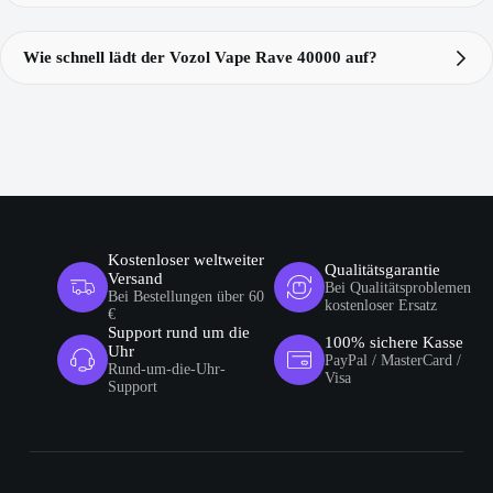
Rave 40000
Eclipse-Vaping-Animation
Wie schnell lädt der Vozol Vape Rave 40000 auf?
Vozol Rave 40k
Vozol Rave 40000
80 % Akkustand in nur 20
Minuten
Rave
40k
Kostenloser weltweiter
Qualitätsgarantie
Versand
Bei Qualitätsproblemen
Bei Bestellungen über 60
kostenloser Ersatz
€
Support rund um die
100% sichere Kasse
Uhr
PayPal / MasterCard /
Rund-um-die-Uhr-
Visa
Support