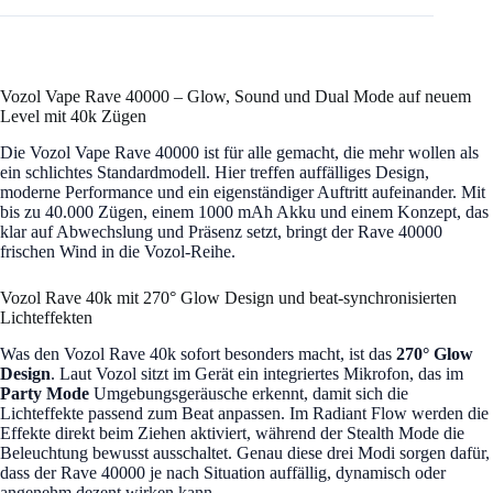
Vozol Vape Rave 40000 – Glow, Sound und Dual Mode auf neuem
Level mit 40k Zügen
Die Vozol Vape Rave 40000 ist für alle gemacht, die mehr wollen als
ein schlichtes Standardmodell. Hier treffen auffälliges Design,
moderne Performance und ein eigenständiger Auftritt aufeinander. Mit
bis zu 40.000 Zügen, einem 1000 mAh Akku und einem Konzept, das
klar auf Abwechslung und Präsenz setzt, bringt der Rave 40000
frischen Wind in die Vozol-Reihe.
Vozol Rave 40k mit 270° Glow Design und beat-synchronisierten
Lichteffekten
Was den Vozol Rave 40k sofort besonders macht, ist das
270° Glow
Design
. Laut Vozol sitzt im Gerät ein integriertes Mikrofon, das im
Party Mode
Umgebungsgeräusche erkennt, damit sich die
Lichteffekte passend zum Beat anpassen. Im Radiant Flow werden die
Effekte direkt beim Ziehen aktiviert, während der Stealth Mode die
Beleuchtung bewusst ausschaltet. Genau diese drei Modi sorgen dafür,
dass der Rave 40000 je nach Situation auffällig, dynamisch oder
angenehm dezent wirken kann.