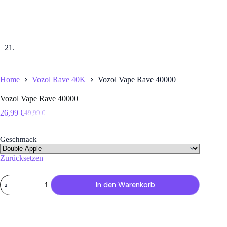
Home
Vozol Rave 40K
Vozol Vape Rave 40000
Vozol Vape Rave 40000
26,99
€
49,99
€
Ursprünglicher
Aktueller
Preis
Preis
war:
ist:
Geschmack
49,99 €
26,99 €.
Zurücksetzen
Vozol
In den Warenkorb
Vape
Rave
40000
Menge