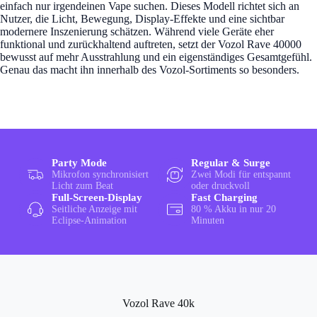
einfach nur irgendeinen Vape suchen. Dieses Modell richtet sich an
Nutzer, die Licht, Bewegung, Display-Effekte und eine sichtbar
modernere Inszenierung schätzen. Während viele Geräte eher
funktional und zurückhaltend auftreten, setzt der Vozol Rave 40000
bewusst auf mehr Ausstrahlung und ein eigenständiges Gesamtgefühl.
Genau das macht ihn innerhalb des Vozol-Sortiments so besonders.
Party Mode
Regular & Surge
Mikrofon synchronisiert
Zwei Modi für entspannt
Licht zum Beat
oder druckvoll
Full-Screen-Display
Fast Charging
Seitliche Anzeige mit
80 % Akku in nur 20
Eclipse-Animation
Minuten
Vozol Rave 40k