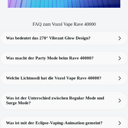
FAQ zum Vozol Vape Rave 40000
Was bedeutet das 270° Vibrant Glow Design?
270° Vibrant Glow Design
Rave
40k
Was macht der Party Mode beim Rave 40000?
Vozol Rave 40000
Party Mode
Welche Lichtmodi hat die Vozol Vape Rave 40000?
Vozol
Vozol Vape Rave 40000
drei Lichtmodi: Party
Rave 40k
Mode, Radiant Flow und Stealth Mode
Party Mode
Was ist der Unterschied zwischen Regular Mode und
Radiant Flow
Surge Mode?
Stealth Mode
Regular Mode
Surge Mode
Was ist mit der Eclipse-Vaping-Animation gemeint?