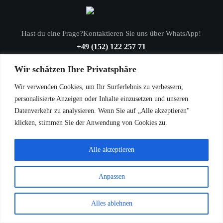
Hast du eine Frage?Kontaktieren Sie uns über WhatsApp!
+49 (152) 122 257 71
Wir schätzen Ihre Privatsphäre
Kontaktdaten
Wir verwenden Cookies, um Ihr Surferlebnis zu verbessern,
WhatsApp:
+49 (152) 122 257 71
personalisierte Anzeigen oder Inhalte einzusetzen und unseren
Datenverkehr zu analysieren. Wenn Sie auf „Alle akzeptieren"
Mail:info@ronjarosegold.de
klicken, stimmen Sie der Anwendung von Cookies zu.
Entdecken
Nützliche Links
Über uns
Datenschutzerklärung
Alle akzeptieren
Nachrichten
Rückgabe und
Meine Bestellungen
Rückerstattungen
Anpassen
Bestellung verfolgen
Versandbedingungen
batteriegesetz
Liefergebiete
Alles ablehnen
Jugendschutz