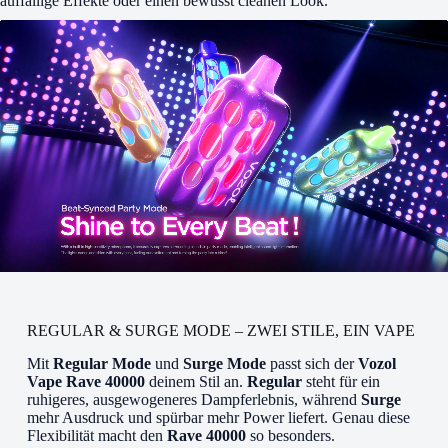
auffällige Effekte oder einen bewusst cleanen Look.
REGULAR & SURGE MODE – ZWEI STILE, EIN VAPE
Mit
Regular Mode
und
Surge Mode
passt sich der
Vozol
Vape Rave 40000
deinem Stil an.
Regular
steht für ein
ruhigeres, ausgewogeneres Dampferlebnis, während
Surge
mehr Ausdruck und spürbar mehr Power liefert. Genau diese
Flexibilität macht den
Rave 40000
so besonders.