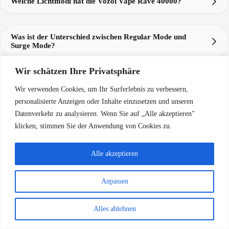
Welche Lichtmodi hat die Vozol Vape Rave 40000?
Vozol
Vozol Vape Rave 40000
drei Lichtmodi: Party
Rave 40k
Mode, Radiant Flow und Stealth Mode
Party Mode
Was ist der Unterschied zwischen Regular Mode und
Radiant Flow
Surge Mode?
Stealth Mode
Regular Mode
Wir schätzen Ihre Privatsphäre
Surge Mode
Was ist mit der Eclipse-Vaping-Animation gemeint?
Wir verwenden Cookies, um Ihr Surferlebnis zu verbessern,
Rave 40000
Eclipse-Vaping-Animation
personalisierte Anzeigen oder Inhalte einzusetzen und unseren
Datenverkehr zu analysieren. Wenn Sie auf „Alle akzeptieren"
Wie schnell lädt der Vozol Vape Rave 40000 auf?
Vozol Rave 40k
klicken, stimmen Sie der Anwendung von Cookies zu.
Vozol Rave 40000
80 % Akkustand in nur 20
Minuten
Rave
Alle akzeptieren
40k
Anpassen
Alles ablehnen
Kostenloser weltweiter
Qualitätsgarantie
Versand
Bei Qualitätsproblemen
Bei Bestellungen über 60