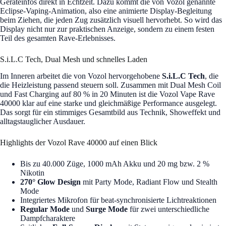
Geräteinfos direkt in Echtzeit. Dazu kommt die von Vozol genannte
Eclipse-Vaping-Animation, also eine animierte Display-Begleitung
beim Ziehen, die jeden Zug zusätzlich visuell hervorhebt. So wird das
Display nicht nur zur praktischen Anzeige, sondern zu einem festen
Teil des gesamten Rave-Erlebnisses.
S.i.L.C Tech, Dual Mesh und schnelles Laden
Im Inneren arbeitet die von Vozol hervorgehobene
S.i.L.C Tech
, die
die Heizleistung passend steuern soll. Zusammen mit Dual Mesh Coil
und Fast Charging auf 80 % in 20 Minuten ist die Vozol Vape Rave
40000 klar auf eine starke und gleichmäßige Performance ausgelegt.
Das sorgt für ein stimmiges Gesamtbild aus Technik, Showeffekt und
alltagstauglicher Ausdauer.
Highlights der Vozol Rave 40000 auf einen Blick
Bis zu 40.000 Züge, 1000 mAh Akku und 20 mg bzw. 2 %
Nikotin
270° Glow Design
mit Party Mode, Radiant Flow und Stealth
Mode
Integriertes Mikrofon für beat-synchronisierte Lichtreaktionen
Regular Mode
und
Surge Mode
für zwei unterschiedliche
Dampfcharaktere