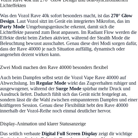
Lichteffekten
Was den Vozol Rave 40k sofort besonders macht, ist das
270° Glow
Design
. Laut Vozol sitzt im Gerät ein integriertes Mikrofon, das im
Party Mode
Umgebungsgeräusche erkennt, damit sich die
Lichteffekte passend zum Beat anpassen. Im Radiant Flow werden die
Effekte direkt beim Ziehen aktiviert, während der Stealth Mode die
Beleuchtung bewusst ausschaltet. Genau diese drei Modi sorgen dafür,
dass der Rave 40000 je nach Situation auffällig, dynamisch oder
angenehm dezent wirken kann.
Zwei Modi machen den Rave 40000 besonders flexibel
Auch beim Dampfen selbst setzt die Vozol Vape Rave 40000 auf
Abwechslung. Im
Regular Mode
wirkt das Zugverhalten ruhiger und
ausgewogener, während der
Surge Mode
spürbar mehr Druck und
Ausdruck liefert. Dadurch fühlt sich das Gerät nicht festgelegt an,
sondern lässt dir die Wahl zwischen entspannterem Dampfen und einer
kräftigeren Session. Genau diese Flexibilität hebt den Rave 40000
innerhalb der Vozol-Reihe noch einmal deutlicher hervor.
Display-Animation und klarer Statusanzeige
Das seitlich verbaute
Digital Full Screen Display
zeigt dir wichtige