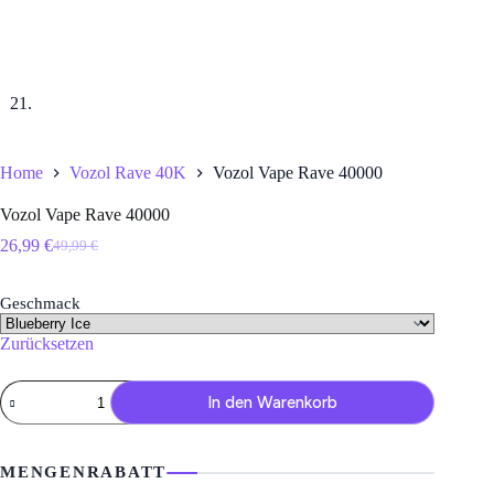
Home
Vozol Rave 40K
Vozol Vape Rave 40000
Vozol Vape Rave 40000
26,99
€
49,99
€
Ursprünglicher
Aktueller
Preis
Preis
war:
ist:
Geschmack
49,99 €
26,99 €.
Zurücksetzen
Vozol
In den Warenkorb
Vape
Rave
40000
Menge
MENGENRABATT