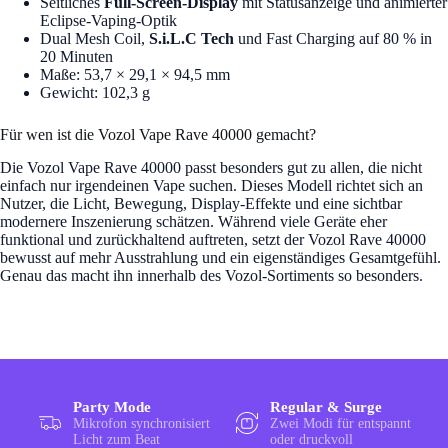
Seitliches
Full-Screen-Display
mit Statusanzeige und animierter
Eclipse-Vaping-Optik
Dual Mesh Coil,
S.i.L.C Tech
und Fast Charging auf 80 % in
20 Minuten
Maße: 53,7 × 29,1 × 94,5 mm
Gewicht: 102,3 g
Für wen ist die Vozol Vape Rave 40000 gemacht?
Die Vozol Vape Rave 40000 passt besonders gut zu allen, die nicht
einfach nur irgendeinen Vape suchen. Dieses Modell richtet sich an
Nutzer, die Licht, Bewegung, Display-Effekte und eine sichtbar
modernere Inszenierung schätzen. Während viele Geräte eher
funktional und zurückhaltend auftreten, setzt der Vozol Rave 40000
bewusst auf mehr Ausstrahlung und ein eigenständiges Gesamtgefühl.
Genau das macht ihn innerhalb des Vozol-Sortiments so besonders.
Party Mode
Regular & Surge
Mikrofon synchronisiert
Zwei Modi für entspannt
Licht zum Beat
oder druckvoll