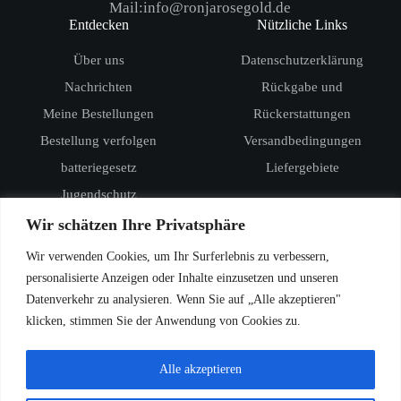
Mail:info@ronjarosegold.de
Entdecken
Nützliche Links
Über uns
Datenschutzerklärung
Nachrichten
Rückgabe und
Meine Bestellungen
Rückerstattungen
Bestellung verfolgen
Versandbedingungen
batteriegesetz
Liefergebiete
Jugendschutz
Produkte
Wir schätzen Ihre Privatsphäre
RandM Digital Box 12000
Wir verwenden Cookies, um Ihr Surferlebnis zu verbessern,
RandM Tornado 15000
personalisierte Anzeigen oder Inhalte einzusetzen und unseren
Datenverkehr zu analysieren. Wenn Sie auf „Alle akzeptieren"
Vozol Star 20000
klicken, stimmen Sie der Anwendung von Cookies zu.
Vozol Star 40000
Vozol Rave 40000
Alle akzeptieren