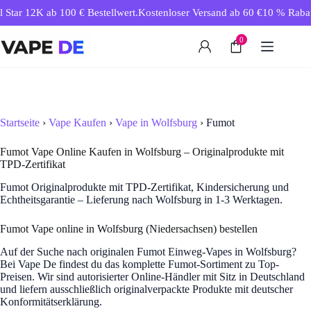
Zum
 Star 12K ab 100 € Bestellwert.
Kostenloser Versand ab 60 €
10 % Rabatt 
Inhalt
springen
0
Startseite
›
Vape Kaufen
›
Vape in Wolfsburg
› Fumot
Fumot Vape Online Kaufen in Wolfsburg – Originalprodukte mit
TPD-Zertifikat
Fumot Originalprodukte mit TPD-Zertifikat, Kindersicherung und
Echtheitsgarantie – Lieferung nach Wolfsburg in 1-3 Werktagen.
Fumot Vape online in Wolfsburg (Niedersachsen) bestellen
Auf der Suche nach originalen Fumot Einweg-Vapes in Wolfsburg?
Bei Vape De findest du das komplette Fumot-Sortiment zu Top-
Preisen. Wir sind autorisierter Online-Händler mit Sitz in Deutschland
und liefern ausschließlich originalverpackte Produkte mit deutscher
Konformitätserklärung.