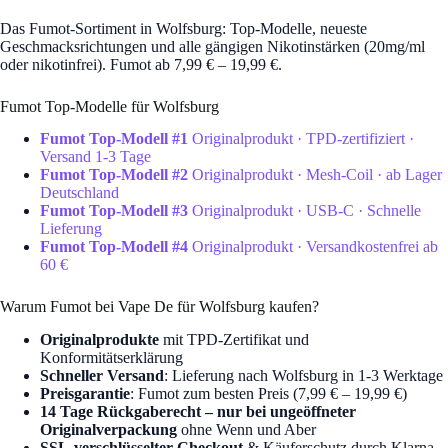
Das Fumot-Sortiment in Wolfsburg: Top-Modelle, neueste
Geschmacksrichtungen und alle gängigen Nikotinstärken (20mg/ml
oder nikotinfrei). Fumot ab 7,99 € – 19,99 €.
Fumot Top-Modelle für Wolfsburg
Fumot Top-Modell #1
Originalprodukt · TPD-zertifiziert ·
Versand 1-3 Tage
Fumot Top-Modell #2
Originalprodukt · Mesh-Coil · ab Lager
Deutschland
Fumot Top-Modell #3
Originalprodukt · USB-C · Schnelle
Lieferung
Fumot Top-Modell #4
Originalprodukt · Versandkostenfrei ab
60 €
Warum Fumot bei Vape De für Wolfsburg kaufen?
Originalprodukte
mit TPD-Zertifikat und
Konformitätserklärung
Schneller Versand
: Lieferung nach Wolfsburg in 1-3 Werktage
Preisgarantie
: Fumot zum besten Preis (7,99 € – 19,99 €)
14 Tage Rückgaberecht – nur bei ungeöffneter
Originalverpackung
ohne Wenn und Aber
SSL-verschlüsselter Checkout
& Käuferschutz durch Klarna