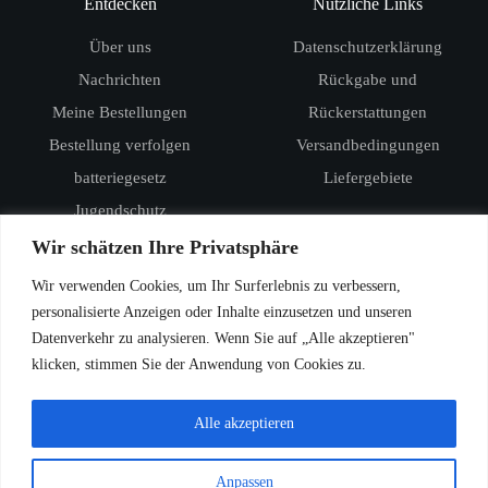
Entdecken
Nützliche Links
Über uns
Datenschutzerklärung
Nachrichten
Rückgabe und
Meine Bestellungen
Rückerstattungen
Bestellung verfolgen
Versandbedingungen
batteriegesetz
Liefergebiete
Jugendschutz
Produkte
Wir schätzen Ihre Privatsphäre
RandM Digital Box 12000
Wir verwenden Cookies, um Ihr Surferlebnis zu verbessern,
RandM Tornado 15000
personalisierte Anzeigen oder Inhalte einzusetzen und unseren
Datenverkehr zu analysieren. Wenn Sie auf „Alle akzeptieren"
Vozol Star 20000
klicken, stimmen Sie der Anwendung von Cookies zu.
Vozol Star 40000
Vozol Rave 40000
Alle akzeptieren
Anpassen