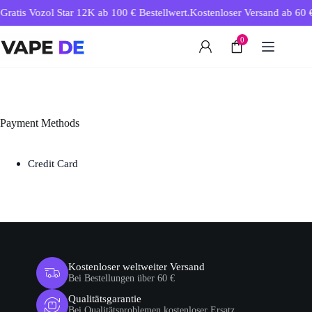
Zum
Gratis Vozol Star 12K ab 100 € Bestellwert.
Kostenloser Versand ab 60 €
Inhalt
springen
0
Payment Methods
Credit Card
Kostenloser weltweiter Versand
Bei Bestellungen über 60 €
Qualitätsgarantie
Bei Qualitätsproblemen kostenloser Ersatz