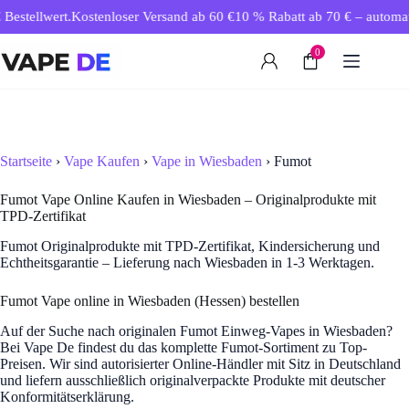
Zum
estellwert.
Kostenloser Versand ab 60 €
10 % Rabatt ab 70 € – automatis
Inhalt
springen
0
Startseite
›
Vape Kaufen
›
Vape in Wiesbaden
› Fumot
Fumot Vape Online Kaufen in Wiesbaden – Originalprodukte mit
TPD-Zertifikat
Fumot Originalprodukte mit TPD-Zertifikat, Kindersicherung und
Echtheitsgarantie – Lieferung nach Wiesbaden in 1-3 Werktagen.
Fumot Vape online in Wiesbaden (Hessen) bestellen
Auf der Suche nach originalen Fumot Einweg-Vapes in Wiesbaden?
Bei Vape De findest du das komplette Fumot-Sortiment zu Top-
Preisen. Wir sind autorisierter Online-Händler mit Sitz in Deutschland
und liefern ausschließlich originalverpackte Produkte mit deutscher
Konformitätserklärung.