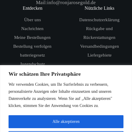
Mail:info@ronjarosegold.de
Entdecken
Nützliche Links
Über uns
Datenschutzerklärung
Nachrichten
Rückgabe und
Meine Bestellungen
Rückerstattungen
Bestellung verfolgen
Versandbedingungen
batteriegesetz
Liefergebiete
Jugendschutz
Produkte
Wir schätzen Ihre Privatsphäre
RandM Digital Box 12000
Wir verwenden Cookies, um Ihr Surferlebnis zu verbessern,
RandM Tornado 15000
personalisierte Anzeigen oder Inhalte einzusetzen und unseren
Datenverkehr zu analysieren. Wenn Sie auf „Alle akzeptieren"
Vozol Star 20000
klicken, stimmen Sie der Anwendung von Cookies zu.
Vozol Star 40000
Vozol Rave 40000
Alle akzeptieren