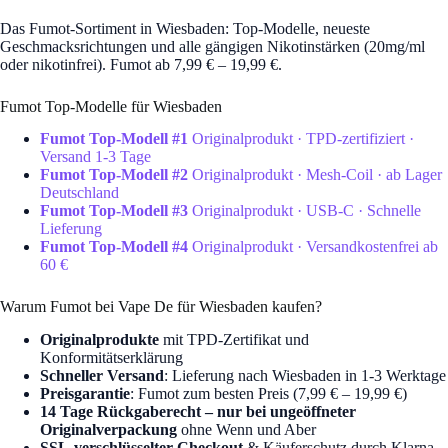
Das Fumot-Sortiment in Wiesbaden: Top-Modelle, neueste
Geschmacksrichtungen und alle gängigen Nikotinstärken (20mg/ml
oder nikotinfrei). Fumot ab 7,99 € – 19,99 €.
Fumot Top-Modelle für Wiesbaden
Fumot Top-Modell #1
Originalprodukt · TPD-zertifiziert ·
Versand 1-3 Tage
Fumot Top-Modell #2
Originalprodukt · Mesh-Coil · ab Lager
Deutschland
Fumot Top-Modell #3
Originalprodukt · USB-C · Schnelle
Lieferung
Fumot Top-Modell #4
Originalprodukt · Versandkostenfrei ab
60 €
Warum Fumot bei Vape De für Wiesbaden kaufen?
Originalprodukte
mit TPD-Zertifikat und
Konformitätserklärung
Schneller Versand
: Lieferung nach Wiesbaden in 1-3 Werktage
Preisgarantie
: Fumot zum besten Preis (7,99 € – 19,99 €)
14 Tage Rückgaberecht – nur bei ungeöffneter
Originalverpackung
ohne Wenn und Aber
SSL-verschlüsselter Checkout
& Käuferschutz durch Klarna