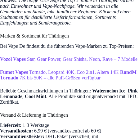
Hinweis: Die obige Liste zeigt die Top 5 Städte in Thüringen sortiert
nach Einwohner und Vape-Nachfrage. Wir versenden in alle
Gemeinden und Städte, inkl. ländlicher Regionen. Klicke auf einen
Stadtnamen für detaillierte Lieferinformationen, Sortiments-
Empfehlungen und Sonderangebote.
Marken & Sortiment für Thüringen
Bei Vape De findest du die führenden Vape-Marken zu Top-Preisen:
Vozol Vapes
Star, Gear Power, Gear Shisha, Neon, Rave – 7 Modelle
Fumot Vapes
Tornado, Leopard 40K, Eco 2in1, Altera 14K
RandM
Tornado
7K bis 50K – alle Puff-Größen verfügbar
Beliebte Geschmacksrichtungen in Thüringen:
Watermelon Ice
,
Pink
Lemonade
,
Cool Mint
. Alle Produkte sind originalverpackt mit TPD-
Zertifikat.
Versand & Lieferung in Thüringen
Lieferzeit:
1-3 Werktage
Versandkosten:
6,99 € (versandkostenfrei ab 60 €)
Versanddienstleister:
DHL Paket (versichert, mit