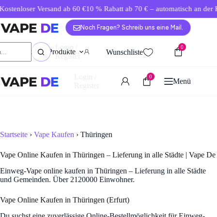
Zum
stenloser Versand ab 60 €
10 % Rabatt ab 70 € – automatisch an der Ka
Inhalt
springen
Noch Fragen? Schreib uns eine Mail.
Login /
0
Home
Produkte
Noch Fragen?
News
K
Wunschliste
Register
Login /
0
Menü
Register
Startseite
›
Vape Kaufen
› Thüringen
Vape Online Kaufen in Thüringen – Lieferung in alle Städte | Vape De
Einweg-Vape online kaufen in Thüringen – Lieferung in alle Städte
und Gemeinden. Über 2120000 Einwohner.
Vape Online Kaufen in Thüringen (Erfurt)
Du suchst eine zuverlässige Online-Bestellmöglichkeit für Einweg-