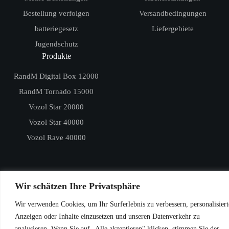
Bestellung verfolgen
Versandbedingungen
batteriegesetz
Liefergebiete
Jugendschutz
Produkte
RandM Digital Box 12000
RandM Tornado 15000
Vozol Star 20000
Vozol Star 40000
Vozol Rave 40000
Wir schätzen Ihre Privatsphäre
© 2026
VAPE DE
. Alle Rechte vorbehalten.
Wir verwenden Cookies, um Ihr Surferlebnis zu verbessern, personalisiert
Anzeigen oder Inhalte einzusetzen und unseren Datenverkehr zu
analysieren. Wenn Sie auf „Alle akzeptieren" klicken, stimmen Sie der