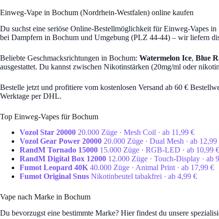
Einweg-Vape in Bochum (Nordrhein-Westfalen) online kaufen
Du suchst eine seriöse Online-Bestellmöglichkeit für Einweg-Vapes 
bei Dampfern in Bochum und Umgebung (PLZ 44-44) – wir liefern dis
Beliebte Geschmacksrichtungen in Bochum:
Watermelon Ice
,
Blue 
ausgestattet. Du kannst zwischen Nikotinstärken (20mg/ml oder nikotin
Bestelle jetzt und profitiere vom kostenlosen Versand ab 60 € Bestel
Werktage per DHL.
Top Einweg-Vapes für Bochum
Vozol Star 20000
20.000 Züge · Mesh Coil · ab 11,99 €
Vozol Gear Power 20000
20.000 Züge · Dual Mesh · ab 12,99
RandM Tornado 15000
15.000 Züge · RGB-LED · ab 10,99 
RandM Digital Box 12000
12.000 Züge · Touch-Display · ab 
Fumot Leopard 40K
40.000 Züge · Animal Print · ab 17,99 €
Fumot Original Snus
Nikotinbeutel tabakfrei · ab 4,99 €
Vape nach Marke in Bochum
Du bevorzugst eine bestimmte Marke? Hier findest du unsere spezialis