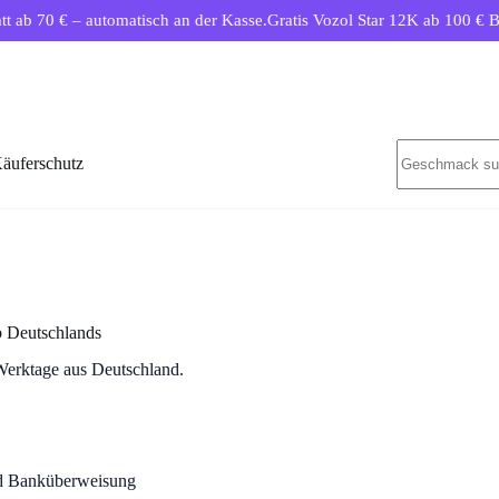
 70 € – automatisch an der Kasse.
Gratis Vozol Star 12K ab 100 € Bestel
Keine
äuferschutz
Ergebnisse
b Deutschlands
Werktage aus Deutschland.
nd Banküberweisung