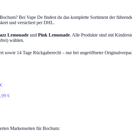
in Bochum? Bei Vape De findest du das komplette Sortiment der führe
kret und versichert per DHL.
Razz Lemonade
und
Pink Lemonade
. Alle Produkte sind mit Kinde
frei) wählen.
lwert sowie 14 Tage Rückgaberecht – nur bei ungeöffneter Originalverp
 €
€
9,99 €
ierten Markenseiten für Bochum: