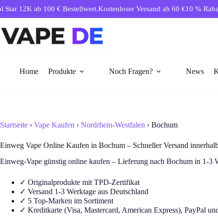
Zum
ar 12K ab 100 € Bestellwert.
Kostenloser Versand ab 60 €
10 % Rabatt ab
Inhalt
springen
Home
Produkte
Noch Fragen?
News
K
Startseite
›
Vape Kaufen
›
Nordrhein-Westfalen
› Bochum
Einweg Vape Online Kaufen in Bochum – Schneller Versand innerhal
Einweg-Vape günstig online kaufen – Lieferung nach Bochum in 1-3 
✓ Originalprodukte mit TPD-Zertifikat
✓ Versand 1-3 Werktage aus Deutschland
✓ 5 Top-Marken im Sortiment
✓ Kreditkarte (Visa, Mastercard, American Express), PayPal u