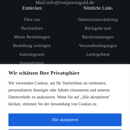
Mail:info@ronjarosegold.de
Entdecken
Nützliche Links
Über uns
Datenschutzerklärung
Nachrichten
Rückgabe und
Meine Bestellungen
Rückerstattungen
Bestellung verfolgen
Versandbedingungen
batteriegesetz
Liefergebiete
Jugendschutz
Produkte
Wir schätzen Ihre Privatsphäre
RandM Digital Box 12000
Wir verwenden Cookies, um Ihr Surferlebnis zu verbessern,
RandM Tornado 15000
personalisierte Anzeigen oder Inhalte einzusetzen und unseren
Datenverkehr zu analysieren. Wenn Sie auf „Alle akzeptieren"
Vozol Star 20000
klicken, stimmen Sie der Anwendung von Cookies zu.
Vozol Star 40000
Vozol Rave 40000
Alle akzeptieren