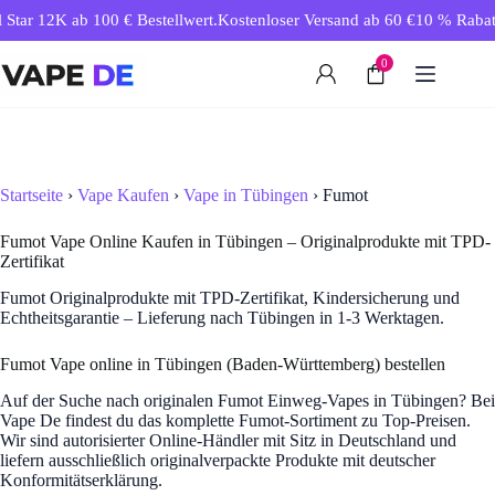
Zum
Star 12K ab 100 € Bestellwert.
Kostenloser Versand ab 60 €
10 % Rabatt 
Inhalt
springen
0
Startseite
›
Vape Kaufen
›
Vape in Tübingen
› Fumot
Fumot Vape Online Kaufen in Tübingen – Originalprodukte mit TPD-
Zertifikat
Fumot Originalprodukte mit TPD-Zertifikat, Kindersicherung und
Echtheitsgarantie – Lieferung nach Tübingen in 1-3 Werktagen.
Fumot Vape online in Tübingen (Baden-Württemberg) bestellen
Auf der Suche nach originalen Fumot Einweg-Vapes in Tübingen? Bei
Vape De findest du das komplette Fumot-Sortiment zu Top-Preisen.
Wir sind autorisierter Online-Händler mit Sitz in Deutschland und
liefern ausschließlich originalverpackte Produkte mit deutscher
Konformitätserklärung.