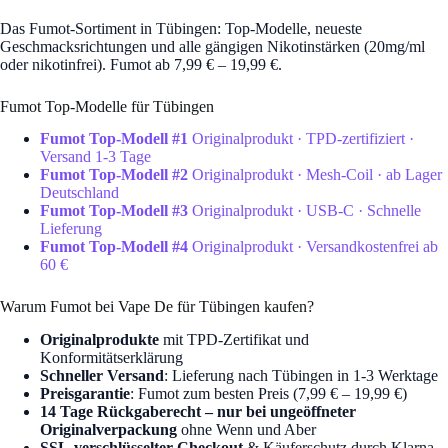
Das Fumot-Sortiment in Tübingen: Top-Modelle, neueste
Geschmacksrichtungen und alle gängigen Nikotinstärken (20mg/ml
oder nikotinfrei). Fumot ab 7,99 € – 19,99 €.
Fumot Top-Modelle für Tübingen
Fumot Top-Modell #1
Originalprodukt · TPD-zertifiziert ·
Versand 1-3 Tage
Fumot Top-Modell #2
Originalprodukt · Mesh-Coil · ab Lager
Deutschland
Fumot Top-Modell #3
Originalprodukt · USB-C · Schnelle
Lieferung
Fumot Top-Modell #4
Originalprodukt · Versandkostenfrei ab
60 €
Warum Fumot bei Vape De für Tübingen kaufen?
Originalprodukte
mit TPD-Zertifikat und
Konformitätserklärung
Schneller Versand
: Lieferung nach Tübingen in 1-3 Werktage
Preisgarantie
: Fumot zum besten Preis (7,99 € – 19,99 €)
14 Tage Rückgaberecht – nur bei ungeöffneter
Originalverpackung
ohne Wenn und Aber
SSL-verschlüsselter Checkout
& Käuferschutz durch Klarna