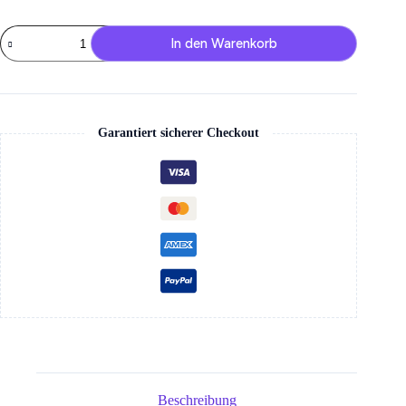
Vozol
In den Warenkorb
Vape
Star
20000
Menge
Garantiert sicherer Checkout
Beschreibung