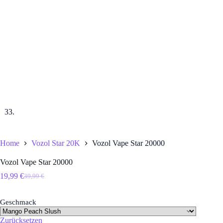
Home
Vozol Star 20K
Vozol Vape Star 20000
Vozol Vape Star 20000
19,99
€
39,99
€
Ursprünglicher
Aktueller
Preis
Preis
war:
ist:
Geschmack
39,99 €
19,99 €.
Zurücksetzen