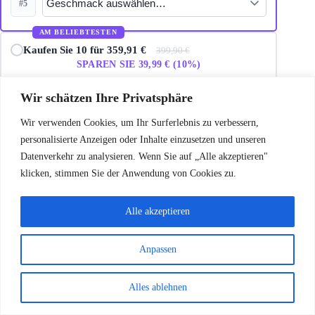
#5
AM BELIEBTESTEN
Kaufen Sie 10 für 359,91 €
399,90 €
SPAREN SIE 39,99 € (10%)
Wir schätzen Ihre Privatsphäre
Kaufen Sie 20 für 679,83 €
799,80 €
SPAREN SIE 119,97 € (15%)
Wir verwenden Cookies, um Ihr Surferlebnis zu verbessern,
personalisierte Anzeigen oder Inhalte einzusetzen und unseren
Datenverkehr zu analysieren. Wenn Sie auf „Alle akzeptieren"
DIESES ANGEBOT NUTZEN
klicken, stimmen Sie der Anwendung von Cookies zu.
Alle akzeptieren
Garantiert sicherer Checkout
Anpassen
Alles ablehnen