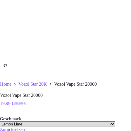
Home
Vozol Star 20K
Vozol Vape Star 20000
Vozol Vape Star 20000
19,99
€
39,99
€
Ursprünglicher
Aktueller
Preis
Preis
war:
ist:
Geschmack
39,99 €
19,99 €.
Zurücksetzen