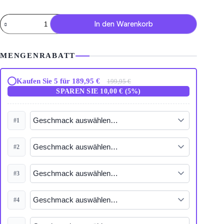
Vozol
In den Warenkorb
Vape
Star
20000
Menge
MENGENRABATT
Kaufen Sie 5 für 189,95 €
199,95 €
SPAREN SIE 10,00 € (5%)
#1
#2
#3
#4