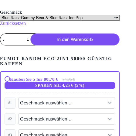
Geschmack
Zurücksetzen
Fumot
In den Warenkorb
RandM
Eco
2in1
50000
FUMOT RANDM ECO 2IN1 50000 GÜNSTIG
Menge
KAUFEN
Kaufen Sie 5 für 80,70 €
84,95 €
SPAREN SIE 4,25 € (5%)
#1
#2
#3