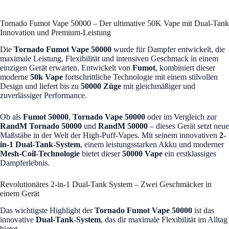
Tornado Fumot Vape 50000 – Der ultimative 50K Vape mit Dual-Tank
Innovation und Premium-Leistung
Die
Tornado Fumot Vape 50000
wurde für Dampfer entwickelt, die
maximale Leistung, Flexibilität und intensiven Geschmack in einem
einzigen Gerät erwarten. Entwickelt von
Fumot
, kombiniert dieser
moderne
50k Vape
fortschrittliche Technologie mit einem stilvollen
Design und liefert bis zu
50000 Züge
mit gleichmäßiger und
zuverlässiger Performance.
Ob als
Fumot 50000
,
Tornado Vape 50000
oder im Vergleich zur
RandM Tornado 50000
und
RandM 50000
– dieses Gerät setzt neue
Maßstäbe in der Welt der High-Puff-Vapes. Mit seinem innovativen
2-
in-1 Dual-Tank-System
, einem leistungsstarken Akku und moderner
Mesh-Coil-Technologie
bietet dieser
50000 Vape
ein erstklassiges
Dampferlebnis.
Revolutionäres 2-in-1 Dual-Tank System – Zwei Geschmäcker in
einem Gerät
Das wichtigste Highlight der
Tornado Fumot Vape 50000
ist das
innovative
Dual-Tank-System
, das dir maximale Flexibilität im Alltag
bietet.