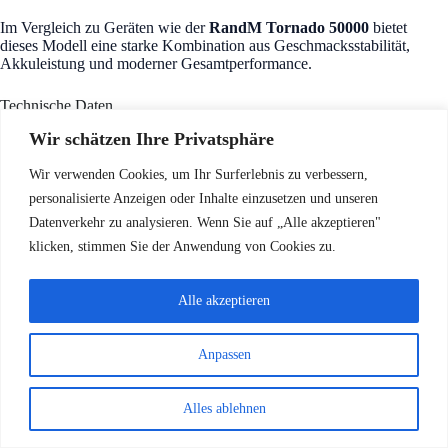
Im Vergleich zu Geräten wie der
RandM Tornado 50000
bietet
dieses Modell eine starke Kombination aus Geschmacksstabilität,
Akkuleistung und moderner Gesamtperformance.
Technische Daten
Wir schätzen Ihre Privatsphäre
Produktname:
Tornado Fumot Vape 50000
Zuganzahl:
Bis zu 50000 Züge
Tank Kapazität:
12ml + 12ml Dual Tank
Wir verwenden Cookies, um Ihr Surferlebnis zu verbessern,
Coil:
0,92Ω Mesh Coil
personalisierte Anzeigen oder Inhalte einzusetzen und unseren
Akku:
1100mAh wiederaufladbar
Datenverkehr zu analysieren. Wenn Sie auf „Alle akzeptieren"
Ladeanschluss:
USB Type-C
Display:
LED Akkuanzeige
klicken, stimmen Sie der Anwendung von Cookies zu.
Beleuchtung:
RGB Licht
Geschmacksoptionen:
19 Kombinationen
Aktivierung:
Zugautomatik
Alle akzeptieren
Perfekt für moderne Dampfer
Anpassen
Die
Tornado Fumot Vape 50000
ist ideal für Nutzer, die Folgendes
suchen:
Alles ablehnen
Lange Lebensdauer