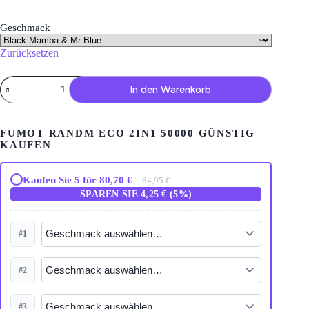
Geschmack
Zurücksetzen
Fumot
In den Warenkorb
RandM
Eco
2in1
50000
FUMOT RANDM ECO 2IN1 50000 GÜNSTIG
Menge
KAUFEN
Kaufen Sie 5 für 80,70 €
84,95 €
SPAREN SIE 4,25 € (5%)
#1
#2
#3