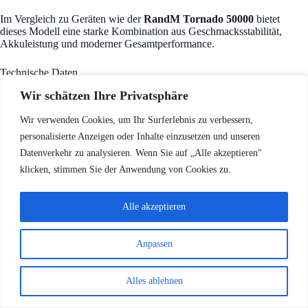
Im Vergleich zu Geräten wie der
RandM Tornado 50000
bietet
dieses Modell eine starke Kombination aus Geschmacksstabilität,
Akkuleistung und moderner Gesamtperformance.
Technische Daten
Wir schätzen Ihre Privatsphäre
Produktname:
Tornado Fumot Vape 50000
Zuganzahl:
Bis zu 50000 Züge
Tank Kapazität:
12ml + 12ml Dual Tank
Wir verwenden Cookies, um Ihr Surferlebnis zu verbessern,
Coil:
0,92Ω Mesh Coil
personalisierte Anzeigen oder Inhalte einzusetzen und unseren
Akku:
1100mAh wiederaufladbar
Datenverkehr zu analysieren. Wenn Sie auf „Alle akzeptieren"
Ladeanschluss:
USB Type-C
Display:
LED Akkuanzeige
klicken, stimmen Sie der Anwendung von Cookies zu.
Beleuchtung:
RGB Licht
Geschmacksoptionen:
19 Kombinationen
Aktivierung:
Zugautomatik
Alle akzeptieren
Perfekt für moderne Dampfer
Anpassen
Die
Tornado Fumot Vape 50000
ist ideal für Nutzer, die Folgendes
suchen:
Alles ablehnen
Lange Lebensdauer