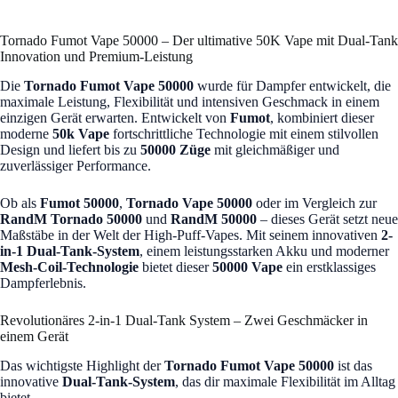
Tornado Fumot Vape 50000 – Der ultimative 50K Vape mit Dual-Tank
Innovation und Premium-Leistung
Die
Tornado Fumot Vape 50000
wurde für Dampfer entwickelt, die
maximale Leistung, Flexibilität und intensiven Geschmack in einem
einzigen Gerät erwarten. Entwickelt von
Fumot
, kombiniert dieser
moderne
50k Vape
fortschrittliche Technologie mit einem stilvollen
Design und liefert bis zu
50000 Züge
mit gleichmäßiger und
zuverlässiger Performance.
Ob als
Fumot 50000
,
Tornado Vape 50000
oder im Vergleich zur
RandM Tornado 50000
und
RandM 50000
– dieses Gerät setzt neue
Maßstäbe in der Welt der High-Puff-Vapes. Mit seinem innovativen
2-
in-1 Dual-Tank-System
, einem leistungsstarken Akku und moderner
Mesh-Coil-Technologie
bietet dieser
50000 Vape
ein erstklassiges
Dampferlebnis.
Revolutionäres 2-in-1 Dual-Tank System – Zwei Geschmäcker in
einem Gerät
Das wichtigste Highlight der
Tornado Fumot Vape 50000
ist das
innovative
Dual-Tank-System
, das dir maximale Flexibilität im Alltag
bietet.