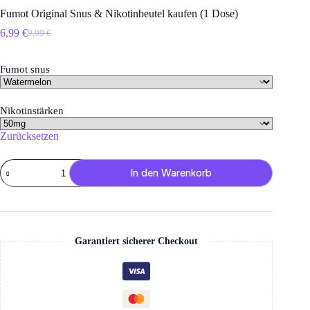
Fumot Original Snus & Nikotinbeutel kaufen (1 Dose)
6,99
€
9,99
€
Ursprünglicher
Aktueller
Preis
Preis
war:
ist:
Fumot snus
9,99 €
6,99 €.
Nikotinstärken
Zurücksetzen
Fumot
In den Warenkorb
Original
Snus
&
Nikotinbeutel
kaufen
(1
Garantiert sicherer Checkout
Dose)
Menge