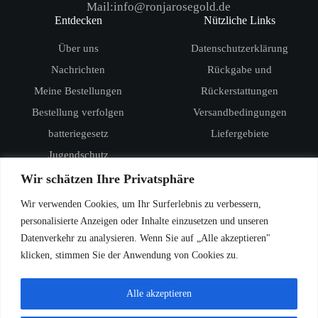
Mail:info@ronjarosegold.de
Entdecken
Nützliche Links
Über uns
Datenschutzerklärung
Nachrichten
Rückgabe und
Meine Bestellungen
Rückerstattungen
Bestellung verfolgen
Versandbedingungen
batteriegesetz
Liefergebiete
Jugendschutz
Produkte
Wir schätzen Ihre Privatsphäre
RandM Digital Box 12000
Wir verwenden Cookies, um Ihr Surferlebnis zu verbessern,
RandM Tornado 15000
personalisierte Anzeigen oder Inhalte einzusetzen und unseren
Datenverkehr zu analysieren. Wenn Sie auf „Alle akzeptieren"
Vozol Star 20000
klicken, stimmen Sie der Anwendung von Cookies zu.
Vozol Star 40000
Vozol Rave 40000
Alle akzeptieren