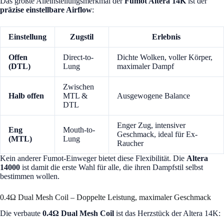
Das größte Alleinstellungsmerkmal der
Fumot Altera 14K
ist der
präzise einstellbare Airflow
:
Einstellung
Zugstil
Erlebnis
Offen
Direct-to-
Dichte Wolken, voller Körper,
(DTL)
Lung
maximaler Dampf
Zwischen
Halb offen
MTL &
Ausgewogene Balance
DTL
Enger Zug, intensiver
Eng
Mouth-to-
Geschmack, ideal für Ex-
(MTL)
Lung
Raucher
Kein anderer Fumot-Einweger bietet diese Flexibilität. Die
Altera
14000
ist damit die erste Wahl für alle, die ihren Dampfstil selbst
bestimmen wollen.
0.4Ω Dual Mesh Coil – Doppelte Leistung, maximaler Geschmack
Die verbaute
0.4Ω Dual Mesh Coil
ist das Herzstück der Altera 14K: