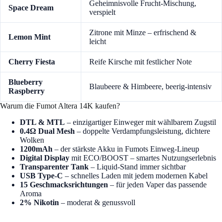
Geheimnisvolle Frucht-Mischung,
Space Dream
verspielt
Zitrone mit Minze – erfrischend &
Lemon Mint
leicht
Cherry Fiesta
Reife Kirsche mit festlicher Note
Blueberry
Blaubeere & Himbeere, beerig-intensiv
Raspberry
Warum die Fumot Altera 14K kaufen?
DTL & MTL
– einzigartiger Einweger mit wählbarem Zugstil
0.4Ω Dual Mesh
– doppelte Verdampfungsleistung, dichtere
Wolken
1200mAh
– der stärkste Akku in Fumots Einweg-Lineup
Digital Display
mit ECO/BOOST – smartes Nutzungserlebnis
Transparenter Tank
– Liquid-Stand immer sichtbar
USB Type-C
– schnelles Laden mit jedem modernen Kabel
15 Geschmacksrichtungen
– für jeden Vaper das passende
Aroma
2% Nikotin
– moderat & genussvoll