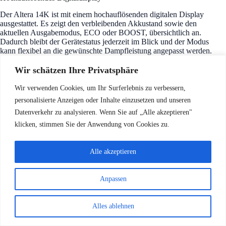
Der Altera 14K ist mit einem hochauflösenden digitalen Display
ausgestattet. Es zeigt den verbleibenden Akkustand sowie den
aktuellen Ausgabemodus, ECO oder BOOST, übersichtlich an.
Dadurch bleibt der Gerätestatus jederzeit im Blick und der Modus
kann flexibel an die gewünschte Dampfleistung angepasst werden.
Wir schätzen Ihre Privatsphäre
Wir verwenden Cookies, um Ihr Surferlebnis zu verbessern,
Dual Mesh Coils
personalisierte Anzeigen oder Inhalte einzusetzen und unseren
Die integrierte 0,4-Ω-Dual-Mesh-Coil-Technologie unterstützt
Datenverkehr zu analysieren. Wenn Sie auf „Alle akzeptieren"
eine gleichmäßige E-Liquid-Verdampfung und sorgt für ein
volles, intensives Aroma. In Kombination mit der variablen
klicken, stimmen Sie der Anwendung von Cookies zu.
Airflow Control und den ECO/BOOST-Modi lässt sich das
Dampferlebnis flexibel an unterschiedliche Vorlieben
anpassen.
Alle akzeptieren
Anpassen
1200 mAh
Der Altera 14K verfügt über eine wiederaufladbare 1200-
Alles ablehnen
mAh-Batterie. Der Type-C-Anschluss ermöglicht ein
bequemes Aufladen und unterstützt eine zuverlässige Nutzung