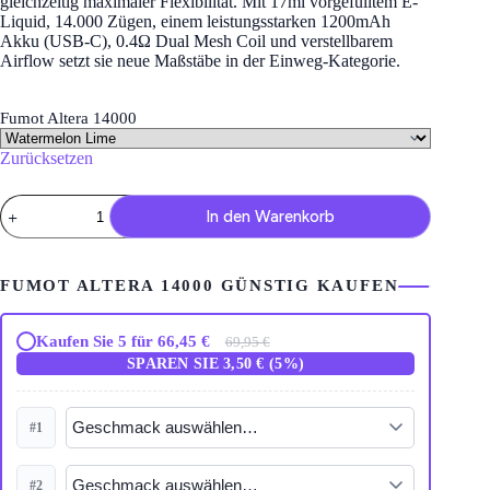
gleichzeitig maximaler Flexibilität. Mit 17ml vorgefülltem E-
Liquid, 14.000 Zügen, einem leistungsstarken 1200mAh
Akku (USB-C), 0.4Ω Dual Mesh Coil und verstellbarem
Airflow setzt sie neue Maßstäbe in der Einweg-Kategorie.
Fumot Altera 14000
Zurücksetzen
Fumot
In den Warenkorb
Altera
14000
–
Einweg
FUMOT ALTERA 14000 GÜNSTIG KAUFEN
Vape
mit
DTL
Kaufen Sie 5 für 66,45 €
69,95 €
&
SPAREN SIE 3,50 € (5%)
MTL
Digital
Display
Menge
#1
#2