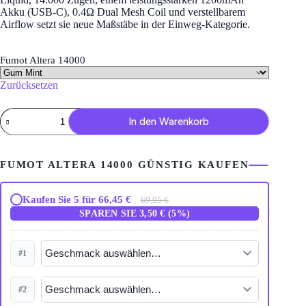
Akku (USB-C), 0.4Ω Dual Mesh Coil und verstellbarem
Airflow setzt sie neue Maßstäbe in der Einweg-Kategorie.
Fumot Altera 14000
Zurücksetzen
Fumot
In den Warenkorb
Altera
14000
–
Einweg
FUMOT ALTERA 14000 GÜNSTIG KAUFEN
Vape
mit
DTL
Kaufen Sie 5 für 66,45 €
69,95 €
&
SPAREN SIE 3,50 € (5%)
MTL
Digital
Display
Menge
#1
#2