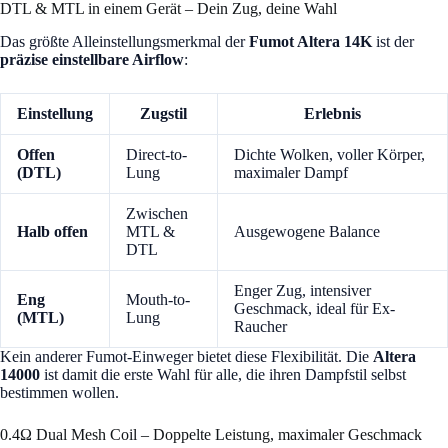
DTL & MTL in einem Gerät – Dein Zug, deine Wahl
Das größte Alleinstellungsmerkmal der
Fumot Altera 14K
ist der
präzise einstellbare Airflow
:
Einstellung
Zugstil
Erlebnis
Offen
Direct-to-
Dichte Wolken, voller Körper,
(DTL)
Lung
maximaler Dampf
Zwischen
Halb offen
MTL &
Ausgewogene Balance
DTL
Enger Zug, intensiver
Eng
Mouth-to-
Geschmack, ideal für Ex-
(MTL)
Lung
Raucher
Kein anderer Fumot-Einweger bietet diese Flexibilität. Die
Altera
14000
ist damit die erste Wahl für alle, die ihren Dampfstil selbst
bestimmen wollen.
0.4Ω Dual Mesh Coil – Doppelte Leistung, maximaler Geschmack