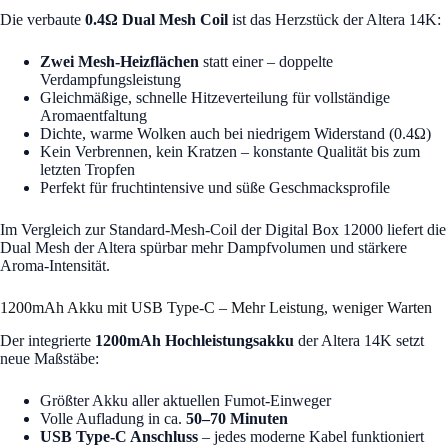
Die verbaute
0.4Ω Dual Mesh Coil
ist das Herzstück der Altera 14K:
Zwei Mesh-Heizflächen
statt einer – doppelte
Verdampfungsleistung
Gleichmäßige, schnelle Hitzeverteilung für vollständige
Aromaentfaltung
Dichte, warme Wolken auch bei niedrigem Widerstand (0.4Ω)
Kein Verbrennen, kein Kratzen – konstante Qualität bis zum
letzten Tropfen
Perfekt für fruchtintensive und süße Geschmacksprofile
Im Vergleich zur Standard-Mesh-Coil der Digital Box 12000 liefert die
Dual Mesh der Altera spürbar mehr Dampfvolumen und stärkere
Aroma-Intensität.
1200mAh Akku mit USB Type-C – Mehr Leistung, weniger Warten
Der integrierte
1200mAh Hochleistungsakku
der Altera 14K setzt
neue Maßstäbe:
Größter Akku aller aktuellen Fumot-Einweger
Volle Aufladung in ca.
50–70 Minuten
USB Type-C Anschluss
– jedes moderne Kabel funktioniert