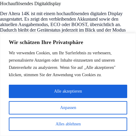
Hochauflösendes Digitaldisplay
Der Altera 14K ist mit einem hochauflösenden digitalen Display
ausgestattet. Es zeigt den verbleibenden Akkustand sowie den
aktuellen Ausgabemodus, ECO oder BOOST, übersichtlich an.
Dadurch bleibt der Gerätestatus jederzeit im Blick und der Modus
kann flexibel an die gewünschte Dampfleistung angepasst werden.
Wir schätzen Ihre Privatsphäre
Wir verwenden Cookies, um Ihr Surferlebnis zu verbessern,
Dual Mesh Coils
personalisierte Anzeigen oder Inhalte einzusetzen und unseren
Datenverkehr zu analysieren. Wenn Sie auf „Alle akzeptieren"
Die integrierte 0,4-Ω-Dual-Mesh-Coil-Technologie unterstützt
eine gleichmäßige E-Liquid-Verdampfung und sorgt für ein
klicken, stimmen Sie der Anwendung von Cookies zu.
volles, intensives Aroma. In Kombination mit der variablen
Airflow Control und den ECO/BOOST-Modi lässt sich das
Dampferlebnis flexibel an unterschiedliche Vorlieben
Alle akzeptieren
anpassen.
Anpassen
1200 mAh
Alles ablehnen
Der Altera 14K verfügt über eine wiederaufladbare 1200-
mAh-Batterie. Der Type-C-Anschluss ermöglicht ein