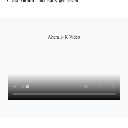
2% Nikotin
– moderat & genussvoll
Altera 14K Video