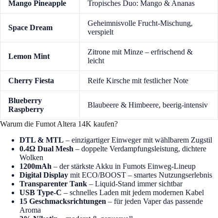
Mango Pineapple
Tropisches Duo: Mango & Ananas
Geheimnisvolle Frucht-Mischung,
Space Dream
verspielt
Zitrone mit Minze – erfrischend &
Lemon Mint
leicht
Cherry Fiesta
Reife Kirsche mit festlicher Note
Blueberry
Blaubeere & Himbeere, beerig-intensiv
Raspberry
Warum die Fumot Altera 14K kaufen?
DTL & MTL
– einzigartiger Einweger mit wählbarem Zugstil
0.4Ω Dual Mesh
– doppelte Verdampfungsleistung, dichtere
Wolken
1200mAh
– der stärkste Akku in Fumots Einweg-Lineup
Digital Display
mit ECO/BOOST – smartes Nutzungserlebnis
Transparenter Tank
– Liquid-Stand immer sichtbar
USB Type-C
– schnelles Laden mit jedem modernen Kabel
15 Geschmacksrichtungen
– für jeden Vaper das passende
Aroma