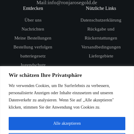
Mail:info@ronjarosegold.de
Entdecken
Nützliche Links
Über uns
Datenschutzerklärung
Nachrichten
Rückgabe und
Meine Bestellungen
Rückerstattungen
Bestellung verfolgen
Versandbedingungen
batteriegesetz
Liefergebiete
Jugendschutz
Produkte
Wir schätzen Ihre Privatsphäre
RandM Digital Box 12000
Wir verwenden Cookies, um Ihr Surferlebnis zu verbessern,
RandM Tornado 15000
personalisierte Anzeigen oder Inhalte einzusetzen und unseren
Datenverkehr zu analysieren. Wenn Sie auf „Alle akzeptieren"
Vozol Star 20000
klicken, stimmen Sie der Anwendung von Cookies zu.
Vozol Star 40000
Vozol Rave 40000
Alle akzeptieren