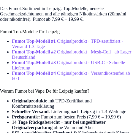
Das Fumot-Sortiment in Leipzig: Top-Modelle, neueste
Geschmacksrichtungen und alle gängigen Nikotinstärken (20mg/ml
oder nikotinfrei). Fumot ab 7,99 € – 19,99 €.
Fumot Top-Modelle für Leipzig
Fumot Top-Modell #1
Originalprodukt · TPD-zertifiziert ·
Versand 1-3 Tage
Fumot Top-Modell #2
Originalprodukt · Mesh-Coil · ab Lager
Deutschland
Fumot Top-Modell #3
Originalprodukt · USB-C · Schnelle
Lieferung
Fumot Top-Modell #4
Originalprodukt · Versandkostenfrei ab
60 €
Warum Fumot bei Vape De für Leipzig kaufen?
Originalprodukte
mit TPD-Zertifikat und
Konformitätserklärung
Schneller Versand
: Lieferung nach Leipzig in 1-3 Werktage
Preisgarantie
: Fumot zum besten Preis (7,99 € – 19,99 €)
14 Tage Rückgaberecht – nur bei ungeöffneter
Originalverpackung
ohne Wenn und Aber
SSL-verschlüsselter Checkout
& Käuferschutz durch Klarna