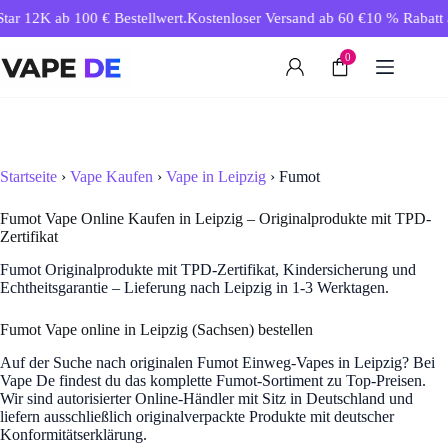
Zum
ar 12K ab 100 € Bestellwert.
Kostenloser Versand ab 60 €
10 % Rabatt ab
Inhalt
springen
0
Startseite
›
Vape Kaufen
›
Vape in Leipzig
› Fumot
Fumot Vape Online Kaufen in Leipzig – Originalprodukte mit TPD-
Zertifikat
Fumot Originalprodukte mit TPD-Zertifikat, Kindersicherung und
Echtheitsgarantie – Lieferung nach Leipzig in 1-3 Werktagen.
Fumot Vape online in Leipzig (Sachsen) bestellen
Auf der Suche nach originalen Fumot Einweg-Vapes in Leipzig? Bei
Vape De findest du das komplette Fumot-Sortiment zu Top-Preisen.
Wir sind autorisierter Online-Händler mit Sitz in Deutschland und
liefern ausschließlich originalverpackte Produkte mit deutscher
Konformitätserklärung.