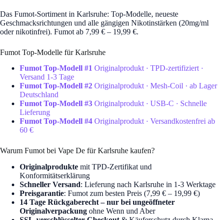
Das Fumot-Sortiment in Karlsruhe: Top-Modelle, neueste
Geschmacksrichtungen und alle gängigen Nikotinstärken (20mg/ml
oder nikotinfrei). Fumot ab 7,99 € – 19,99 €.
Fumot Top-Modelle für Karlsruhe
Fumot Top-Modell #1
Originalprodukt · TPD-zertifiziert ·
Versand 1-3 Tage
Fumot Top-Modell #2
Originalprodukt · Mesh-Coil · ab Lager
Deutschland
Fumot Top-Modell #3
Originalprodukt · USB-C · Schnelle
Lieferung
Fumot Top-Modell #4
Originalprodukt · Versandkostenfrei ab
60 €
Warum Fumot bei Vape De für Karlsruhe kaufen?
Originalprodukte
mit TPD-Zertifikat und
Konformitätserklärung
Schneller Versand
: Lieferung nach Karlsruhe in 1-3 Werktage
Preisgarantie
: Fumot zum besten Preis (7,99 € – 19,99 €)
14 Tage Rückgaberecht – nur bei ungeöffneter
Originalverpackung
ohne Wenn und Aber
SSL-verschlüsselter Checkout
& Käuferschutz durch Klarna