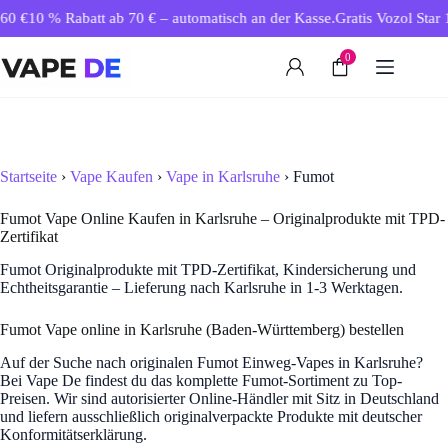
Zum
0 €
10 % Rabatt ab 70 € – automatisch an der Kasse.
Gratis Vozol Star 1
Inhalt
springen
0
Startseite
›
Vape Kaufen
›
Vape in Karlsruhe
› Fumot
Fumot Vape Online Kaufen in Karlsruhe – Originalprodukte mit TPD-
Zertifikat
Fumot Originalprodukte mit TPD-Zertifikat, Kindersicherung und
Echtheitsgarantie – Lieferung nach Karlsruhe in 1-3 Werktagen.
Fumot Vape online in Karlsruhe (Baden-Württemberg) bestellen
Auf der Suche nach originalen Fumot Einweg-Vapes in Karlsruhe?
Bei Vape De findest du das komplette Fumot-Sortiment zu Top-
Preisen. Wir sind autorisierter Online-Händler mit Sitz in Deutschland
und liefern ausschließlich originalverpackte Produkte mit deutscher
Konformitätserklärung.