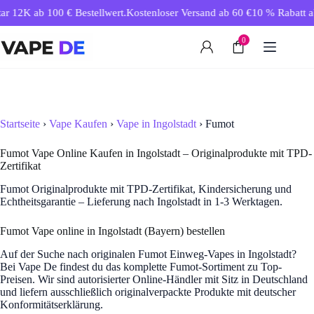
Zum
r 12K ab 100 € Bestellwert.
Kostenloser Versand ab 60 €
10 % Rabatt ab 
Inhalt
springen
0
Startseite
›
Vape Kaufen
›
Vape in Ingolstadt
› Fumot
Fumot Vape Online Kaufen in Ingolstadt – Originalprodukte mit TPD-
Zertifikat
Fumot Originalprodukte mit TPD-Zertifikat, Kindersicherung und
Echtheitsgarantie – Lieferung nach Ingolstadt in 1-3 Werktagen.
Fumot Vape online in Ingolstadt (Bayern) bestellen
Auf der Suche nach originalen Fumot Einweg-Vapes in Ingolstadt?
Bei Vape De findest du das komplette Fumot-Sortiment zu Top-
Preisen. Wir sind autorisierter Online-Händler mit Sitz in Deutschland
und liefern ausschließlich originalverpackte Produkte mit deutscher
Konformitätserklärung.