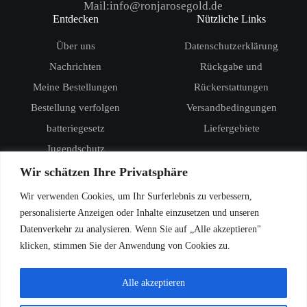
Mail:info@ronjarosegold.de
Entdecken
Nützliche Links
Über uns
Datenschutzerklärung
Nachrichten
Rückgabe und
Meine Bestellungen
Rückerstattungen
Bestellung verfolgen
Versandbedingungen
batteriegesetz
Liefergebiete
Jugendschutz
Produkte
Wir schätzen Ihre Privatsphäre
RandM Digital Box 12000
Wir verwenden Cookies, um Ihr Surferlebnis zu verbessern,
RandM Tornado 15000
personalisierte Anzeigen oder Inhalte einzusetzen und unseren
Datenverkehr zu analysieren. Wenn Sie auf „Alle akzeptieren"
Vozol Star 20000
klicken, stimmen Sie der Anwendung von Cookies zu.
Vozol Star 40000
Vozol Rave 40000
Alle akzeptieren