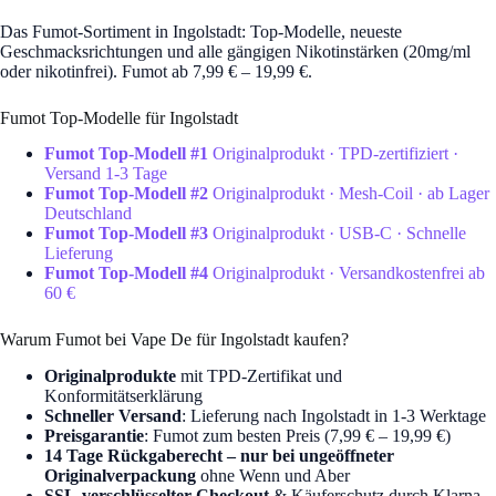
Das Fumot-Sortiment in Ingolstadt: Top-Modelle, neueste
Geschmacksrichtungen und alle gängigen Nikotinstärken (20mg/ml
oder nikotinfrei). Fumot ab 7,99 € – 19,99 €.
Fumot Top-Modelle für Ingolstadt
Fumot Top-Modell #1
Originalprodukt · TPD-zertifiziert ·
Versand 1-3 Tage
Fumot Top-Modell #2
Originalprodukt · Mesh-Coil · ab Lager
Deutschland
Fumot Top-Modell #3
Originalprodukt · USB-C · Schnelle
Lieferung
Fumot Top-Modell #4
Originalprodukt · Versandkostenfrei ab
60 €
Warum Fumot bei Vape De für Ingolstadt kaufen?
Originalprodukte
mit TPD-Zertifikat und
Konformitätserklärung
Schneller Versand
: Lieferung nach Ingolstadt in 1-3 Werktage
Preisgarantie
: Fumot zum besten Preis (7,99 € – 19,99 €)
14 Tage Rückgaberecht – nur bei ungeöffneter
Originalverpackung
ohne Wenn und Aber
SSL-verschlüsselter Checkout
& Käuferschutz durch Klarna