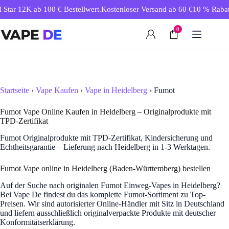
Zum
Star 12K ab 100 € Bestellwert.
Kostenloser Versand ab 60 €
10 % Rabatt 
Inhalt
springen
0
Startseite
›
Vape Kaufen
›
Vape in Heidelberg
› Fumot
Fumot Vape Online Kaufen in Heidelberg – Originalprodukte mit
TPD-Zertifikat
Fumot Originalprodukte mit TPD-Zertifikat, Kindersicherung und
Echtheitsgarantie – Lieferung nach Heidelberg in 1-3 Werktagen.
Fumot Vape online in Heidelberg (Baden-Württemberg) bestellen
Auf der Suche nach originalen Fumot Einweg-Vapes in Heidelberg?
Bei Vape De findest du das komplette Fumot-Sortiment zu Top-
Preisen. Wir sind autorisierter Online-Händler mit Sitz in Deutschland
und liefern ausschließlich originalverpackte Produkte mit deutscher
Konformitätserklärung.