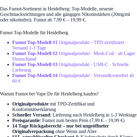
Das Fumot-Sortiment in Heidelberg: Top-Modelle, neueste
Geschmacksrichtungen und alle gängigen Nikotinstärken (20mg/ml
oder nikotinfrei). Fumot ab 7,99 € – 19,99 €.
Fumot Top-Modelle für Heidelberg
Fumot Top-Modell #1
Originalprodukt · TPD-zertifiziert ·
Versand 1-3 Tage
Fumot Top-Modell #2
Originalprodukt · Mesh-Coil · ab Lager
Deutschland
Fumot Top-Modell #3
Originalprodukt · USB-C · Schnelle
Lieferung
Fumot Top-Modell #4
Originalprodukt · Versandkostenfrei ab
60 €
Warum Fumot bei Vape De für Heidelberg kaufen?
Originalprodukte
mit TPD-Zertifikat und
Konformitätserklärung
Schneller Versand
: Lieferung nach Heidelberg in 1-3 Werktage
Preisgarantie
: Fumot zum besten Preis (7,99 € – 19,99 €)
14 Tage Rückgaberecht – nur bei ungeöffneter
Originalverpackung
ohne Wenn und Aber
SSL-verschlüsselter Checkout
& Käuferschutz durch Klarna