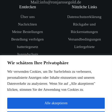
Mail:info@ronjarosegold.de
Entdecken
Nützliche Links
Über uns
Datenschutzerklärung
Nachrichten
Rückgabe und
Meine Bestellungen
Rückerstattungen
Bestellung verfolgen
Versandbedingungen
batteriegesetz
Liefergebiete
Jugendschutz
Produkte
Wir schätzen Ihre Privatsphäre
RandM Digital Box 12000
Wir verwenden Cookies, um Ihr Surferlebnis zu verbessern,
RandM Tornado 15000
personalisierte Anzeigen oder Inhalte einzusetzen und unseren
Datenverkehr zu analysieren. Wenn Sie auf „Alle akzeptieren"
Vozol Star 20000
klicken, stimmen Sie der Anwendung von Cookies zu.
Vozol Star 40000
Vozol Rave 40000
Alle akzeptieren