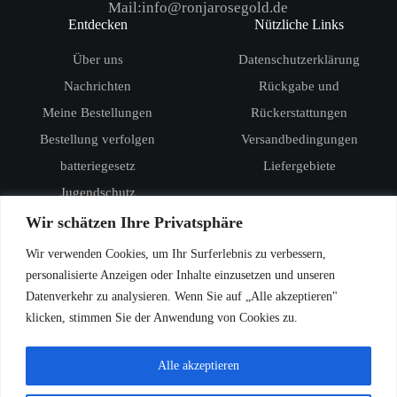
Mail:info@ronjarosegold.de
Entdecken
Nützliche Links
Über uns
Datenschutzerklärung
Nachrichten
Rückgabe und
Meine Bestellungen
Rückerstattungen
Bestellung verfolgen
Versandbedingungen
batteriegesetz
Liefergebiete
Jugendschutz
Produkte
Wir schätzen Ihre Privatsphäre
RandM Digital Box 12000
Wir verwenden Cookies, um Ihr Surferlebnis zu verbessern,
RandM Tornado 15000
personalisierte Anzeigen oder Inhalte einzusetzen und unseren
Datenverkehr zu analysieren. Wenn Sie auf „Alle akzeptieren"
Vozol Star 20000
klicken, stimmen Sie der Anwendung von Cookies zu.
Vozol Star 40000
Vozol Rave 40000
Alle akzeptieren