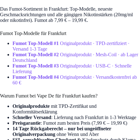
Das Fumot-Sortiment in Frankfurt: Top-Modelle, neueste
Geschmacksrichtungen und alle gängigen Nikotinstärken (20mg/ml
oder nikotinfrei). Fumot ab 7,99 € – 19,99 €.
Fumot Top-Modelle für Frankfurt
Fumot Top-Modell #1
Originalprodukt · TPD-zertifiziert ·
Versand 1-3 Tage
Fumot Top-Modell #2
Originalprodukt · Mesh-Coil · ab Lager
Deutschland
Fumot Top-Modell #3
Originalprodukt · USB-C · Schnelle
Lieferung
Fumot Top-Modell #4
Originalprodukt · Versandkostenfrei ab
60 €
Warum Fumot bei Vape De für Frankfurt kaufen?
Originalprodukte
mit TPD-Zertifikat und
Konformitätserklärung
Schneller Versand
: Lieferung nach Frankfurt in 1-3 Werktage
Preisgarantie
: Fumot zum besten Preis (7,99 € – 19,99 €)
14 Tage Rückgaberecht – nur bei ungeöffneter
Originalverpackung
ohne Wenn und Aber
SSL-verschlüsselter Checkout
& Käuferschutz durch Klarna