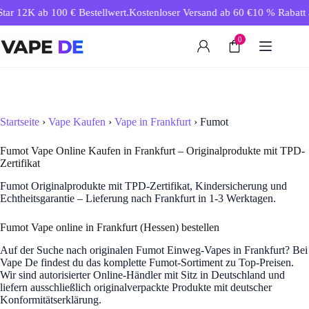
Zum
ar 12K ab 100 € Bestellwert.
Kostenloser Versand ab 60 €
10 % Rabatt ab
Inhalt
springen
0
Startseite
›
Vape Kaufen
›
Vape in Frankfurt
› Fumot
Fumot Vape Online Kaufen in Frankfurt – Originalprodukte mit TPD-
Zertifikat
Fumot Originalprodukte mit TPD-Zertifikat, Kindersicherung und
Echtheitsgarantie – Lieferung nach Frankfurt in 1-3 Werktagen.
Fumot Vape online in Frankfurt (Hessen) bestellen
Auf der Suche nach originalen Fumot Einweg-Vapes in Frankfurt? Bei
Vape De findest du das komplette Fumot-Sortiment zu Top-Preisen.
Wir sind autorisierter Online-Händler mit Sitz in Deutschland und
liefern ausschließlich originalverpackte Produkte mit deutscher
Konformitätserklärung.