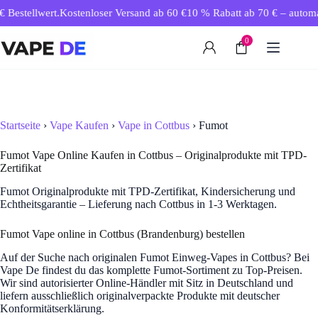
Zum
Bestellwert.
Kostenloser Versand ab 60 €
10 % Rabatt ab 70 € – automati
Inhalt
springen
0
Startseite
›
Vape Kaufen
›
Vape in Cottbus
› Fumot
Fumot Vape Online Kaufen in Cottbus – Originalprodukte mit TPD-
Zertifikat
Fumot Originalprodukte mit TPD-Zertifikat, Kindersicherung und
Echtheitsgarantie – Lieferung nach Cottbus in 1-3 Werktagen.
Fumot Vape online in Cottbus (Brandenburg) bestellen
Auf der Suche nach originalen Fumot Einweg-Vapes in Cottbus? Bei
Vape De findest du das komplette Fumot-Sortiment zu Top-Preisen.
Wir sind autorisierter Online-Händler mit Sitz in Deutschland und
liefern ausschließlich originalverpackte Produkte mit deutscher
Konformitätserklärung.