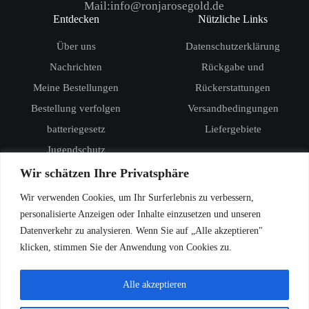
Mail:info@ronjarosegold.de
Entdecken
Nützliche Links
Über uns
Datenschutzerklärung
Nachrichten
Rückgabe und
Meine Bestellungen
Rückerstattungen
Bestellung verfolgen
Versandbedingungen
batteriegesetz
Liefergebiete
Jugendschutz
Produkte
Wir schätzen Ihre Privatsphäre
RandM Digital Box 12000
Wir verwenden Cookies, um Ihr Surferlebnis zu verbessern,
RandM Tornado 15000
personalisierte Anzeigen oder Inhalte einzusetzen und unseren
Datenverkehr zu analysieren. Wenn Sie auf „Alle akzeptieren"
Vozol Star 20000
klicken, stimmen Sie der Anwendung von Cookies zu.
Vozol Star 40000
Vozol Rave 40000
Alle akzeptieren