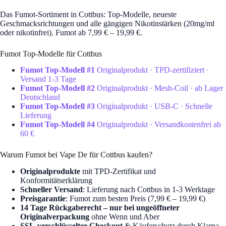
Das Fumot-Sortiment in Cottbus: Top-Modelle, neueste
Geschmacksrichtungen und alle gängigen Nikotinstärken (20mg/ml
oder nikotinfrei). Fumot ab 7,99 € – 19,99 €.
Fumot Top-Modelle für Cottbus
Fumot Top-Modell #1
Originalprodukt · TPD-zertifiziert ·
Versand 1-3 Tage
Fumot Top-Modell #2
Originalprodukt · Mesh-Coil · ab Lager
Deutschland
Fumot Top-Modell #3
Originalprodukt · USB-C · Schnelle
Lieferung
Fumot Top-Modell #4
Originalprodukt · Versandkostenfrei ab
60 €
Warum Fumot bei Vape De für Cottbus kaufen?
Originalprodukte
mit TPD-Zertifikat und
Konformitätserklärung
Schneller Versand
: Lieferung nach Cottbus in 1-3 Werktage
Preisgarantie
: Fumot zum besten Preis (7,99 € – 19,99 €)
14 Tage Rückgaberecht – nur bei ungeöffneter
Originalverpackung
ohne Wenn und Aber
SSL-verschlüsselter Checkout
& Käuferschutz durch Klarna