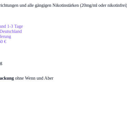
htungen und alle gängigen Nikotinstärken (20mg/ml oder nikotinfrei)
rsand 1-3 Tage
 Deutschland
eferung
60 €
ng
packung
ohne Wenn und Aber