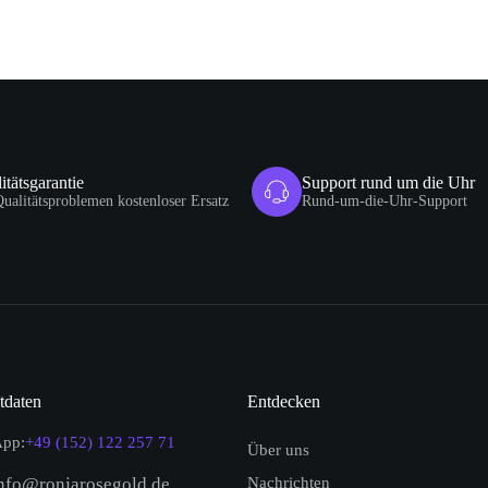
itätsgarantie
Support rund um die Uhr
Qualitätsproblemen kostenloser Ersatz
Rund-um-die-Uhr-Support
tdaten
Entdecken
pp:
+49 (152) 122 257 71
Über uns
nfo@ronjarosegold.de
Nachrichten