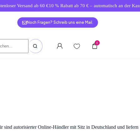
oser Versand ab 60 €
10 % Rabatt ab 70 € – automatisch an der Kasse.
G
Noch Fragen? Schreib uns eine Mail.
0
ind autorisierter Online-Händler mit Sitz in Deutschland und liefern