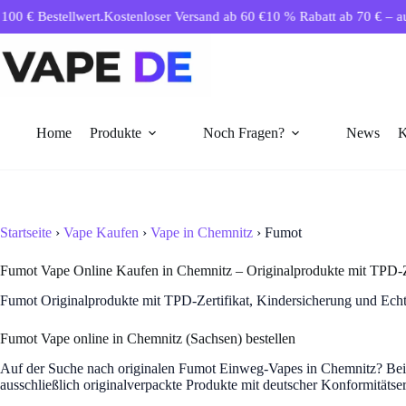
Zum
 € Bestellwert.
Kostenloser Versand ab 60 €
10 % Rabatt ab 70 € – autom
Inhalt
springen
Home
Produkte
Noch Fragen?
News
K
Startseite
›
Vape Kaufen
›
Vape in Chemnitz
› Fumot
Fumot Vape Online Kaufen in Chemnitz – Originalprodukte mit TPD-Ze
Fumot Originalprodukte mit TPD-Zertifikat, Kindersicherung und Echt
Fumot Vape online in Chemnitz (Sachsen) bestellen
Auf der Suche nach originalen Fumot Einweg-Vapes in Chemnitz? Bei Va
ausschließlich originalverpackte Produkte mit deutscher Konformitätse