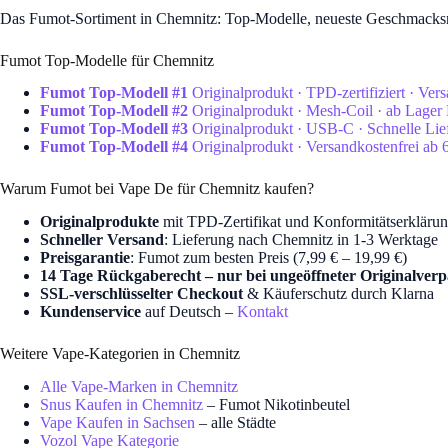
Das Fumot-Sortiment in Chemnitz: Top-Modelle, neueste Geschmacksric
Fumot Top-Modelle für Chemnitz
Fumot Top-Modell #1
Originalprodukt · TPD-zertifiziert · Ve
Fumot Top-Modell #2
Originalprodukt · Mesh-Coil · ab Lager
Fumot Top-Modell #3
Originalprodukt · USB-C · Schnelle Li
Fumot Top-Modell #4
Originalprodukt · Versandkostenfrei ab 
Warum Fumot bei Vape De für Chemnitz kaufen?
Originalprodukte
mit TPD-Zertifikat und Konformitätserkläru
Schneller Versand
: Lieferung nach Chemnitz in 1-3 Werktage
Preisgarantie
: Fumot zum besten Preis (7,99 € – 19,99 €)
14 Tage Rückgaberecht – nur bei ungeöffneter Originalver
SSL-verschlüsselter Checkout
& Käuferschutz durch Klarna
Kundenservice
auf Deutsch –
Kontakt
Weitere Vape-Kategorien in Chemnitz
Alle Vape-Marken in Chemnitz
Snus Kaufen in Chemnitz
– Fumot Nikotinbeutel
Vape Kaufen in Sachsen
– alle Städte
Vozol Vape Kategorie