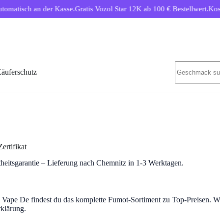
atisch an der Kasse.
Gratis Vozol Star 12K ab 100 € Bestellwert.
Kostenl
Keine
äuferschutz
Ergebnisse
rtifikat
heitsgarantie – Lieferung nach Chemnitz in 1-3 Werktagen.
pe De findest du das komplette Fumot-Sortiment zu Top-Preisen. Wir s
rklärung.