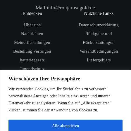
Mail:info@ronjarosegold.de
Entdecken
Nützliche Links
Über uns
Datenschutzerklärung
Nachrichten
Rückgabe und
Meine Bestellungen
Rückerstattungen
Bestellung verfolgen
Versandbedingungen
batteriegesetz
Liefergebiete
Jugendschutz
Produkte
Wir schätzen Ihre Privatsphäre
RandM Digital Box 12000
Wir verwenden Cookies, um Ihr Surferlebnis zu verbessern,
RandM Tornado 15000
personalisierte Anzeigen oder Inhalte einzusetzen und unseren
Datenverkehr zu analysieren. Wenn Sie auf „Alle akzeptieren"
Vozol Star 20000
klicken, stimmen Sie der Anwendung von Cookies zu.
Vozol Star 40000
Vozol Rave 40000
Alle akzeptieren