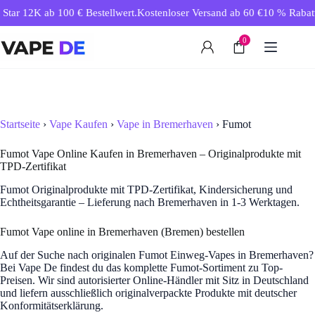
Zum
tar 12K ab 100 € Bestellwert.
Kostenloser Versand ab 60 €
10 % Rabatt a
Inhalt
springen
0
Startseite
›
Vape Kaufen
›
Vape in Bremerhaven
› Fumot
Fumot Vape Online Kaufen in Bremerhaven – Originalprodukte mit
TPD-Zertifikat
Fumot Originalprodukte mit TPD-Zertifikat, Kindersicherung und
Echtheitsgarantie – Lieferung nach Bremerhaven in 1-3 Werktagen.
Fumot Vape online in Bremerhaven (Bremen) bestellen
Auf der Suche nach originalen Fumot Einweg-Vapes in Bremerhaven?
Bei Vape De findest du das komplette Fumot-Sortiment zu Top-
Preisen. Wir sind autorisierter Online-Händler mit Sitz in Deutschland
und liefern ausschließlich originalverpackte Produkte mit deutscher
Konformitätserklärung.