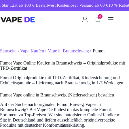
Zum
Star 12K ab 100 € Bestellwert.
Kostenloser Versand ab 60 €
10 % Rabatt 
Inhalt
springen
0
Startseite
›
Vape Kaufen
›
Vape in Braunschweig
› Fumot
Fumot Vape Online Kaufen in Braunschweig – Originalprodukte mit
TPD-Zertifikat
Fumot Originalprodukte mit TPD-Zertifikat, Kindersicherung und
Echtheitsgarantie – Lieferung nach Braunschweig in 1-3 Werktagen.
Fumot Vape online in Braunschweig (Niedersachsen) bestellen
Auf der Suche nach originalen Fumot Einweg-Vapes in
Braunschweig? Bei Vape De findest du das komplette Fumot-
Sortiment zu Top-Preisen. Wir sind autorisierter Online-Händler mit
Sitz in Deutschland und liefern ausschließlich originalverpackte
Produkte mit deutscher Konformitätserklärung.