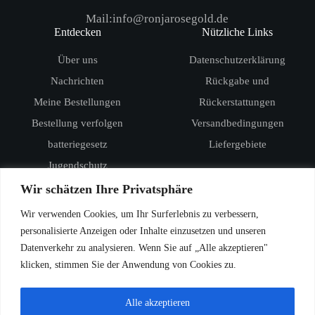
Mail:info@ronjarosegold.de
Entdecken
Nützliche Links
Über uns
Datenschutzerklärung
Nachrichten
Rückgabe und
Meine Bestellungen
Rückerstattungen
Bestellung verfolgen
Versandbedingungen
batteriegesetz
Liefergebiete
Jugendschutz
Produkte
Wir schätzen Ihre Privatsphäre
RandM Digital Box 12000
Wir verwenden Cookies, um Ihr Surferlebnis zu verbessern,
RandM Tornado 15000
personalisierte Anzeigen oder Inhalte einzusetzen und unseren
Datenverkehr zu analysieren. Wenn Sie auf „Alle akzeptieren"
Vozol Star 20000
klicken, stimmen Sie der Anwendung von Cookies zu.
Vozol Star 40000
Vozol Rave 40000
Alle akzeptieren