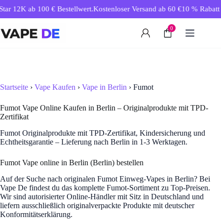
Zum
tar 12K ab 100 € Bestellwert.
Kostenloser Versand ab 60 €
10 % Rabatt ab
Inhalt
springen
0
Startseite
›
Vape Kaufen
›
Vape in Berlin
› Fumot
Fumot Vape Online Kaufen in Berlin – Originalprodukte mit TPD-
Zertifikat
Fumot Originalprodukte mit TPD-Zertifikat, Kindersicherung und
Echtheitsgarantie – Lieferung nach Berlin in 1-3 Werktagen.
Fumot Vape online in Berlin (Berlin) bestellen
Auf der Suche nach originalen Fumot Einweg-Vapes in Berlin? Bei
Vape De findest du das komplette Fumot-Sortiment zu Top-Preisen.
Wir sind autorisierter Online-Händler mit Sitz in Deutschland und
liefern ausschließlich originalverpackte Produkte mit deutscher
Konformitätserklärung.