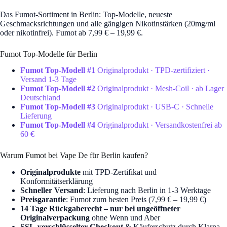
Das Fumot-Sortiment in Berlin: Top-Modelle, neueste
Geschmacksrichtungen und alle gängigen Nikotinstärken (20mg/ml
oder nikotinfrei). Fumot ab 7,99 € – 19,99 €.
Fumot Top-Modelle für Berlin
Fumot Top-Modell #1
Originalprodukt · TPD-zertifiziert ·
Versand 1-3 Tage
Fumot Top-Modell #2
Originalprodukt · Mesh-Coil · ab Lager
Deutschland
Fumot Top-Modell #3
Originalprodukt · USB-C · Schnelle
Lieferung
Fumot Top-Modell #4
Originalprodukt · Versandkostenfrei ab
60 €
Warum Fumot bei Vape De für Berlin kaufen?
Originalprodukte
mit TPD-Zertifikat und
Konformitätserklärung
Schneller Versand
: Lieferung nach Berlin in 1-3 Werktage
Preisgarantie
: Fumot zum besten Preis (7,99 € – 19,99 €)
14 Tage Rückgaberecht – nur bei ungeöffneter
Originalverpackung
ohne Wenn und Aber
SSL-verschlüsselter Checkout
& Käuferschutz durch Klarna