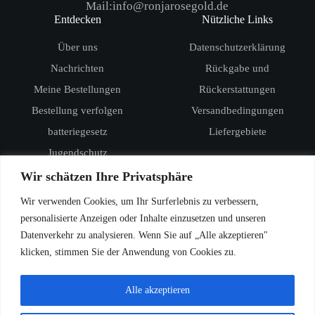
Mail:info@ronjarosegold.de
Entdecken
Nützliche Links
Über uns
Datenschutzerklärung
Nachrichten
Rückgabe und
Meine Bestellungen
Rückerstattungen
Bestellung verfolgen
Versandbedingungen
batteriegesetz
Liefergebiete
Jugendschutz
Produkte
Wir schätzen Ihre Privatsphäre
RandM Digital Box 12000
Wir verwenden Cookies, um Ihr Surferlebnis zu verbessern,
RandM Tornado 15000
personalisierte Anzeigen oder Inhalte einzusetzen und unseren
Datenverkehr zu analysieren. Wenn Sie auf „Alle akzeptieren"
Vozol Star 20000
klicken, stimmen Sie der Anwendung von Cookies zu.
Vozol Star 40000
Vozol Rave 40000
Alle akzeptieren