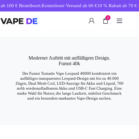
Zum
00 € Bestellwert.
Kostenloser Versand ab 60 €
10 % Rabatt ab 70 € – aut
Inhalt
springen
0
Moderner Auftritt mit auffälligem Design.
Fumot 40k
Der Fumot Tornado Vape Leopard 40000 kombiniert ein
auffälliges transparentes Leopard-Design mit bis zu 40.000
Zügen, Dual Mesh Coil, LED-Anzeige für Akku und Liquid, 700
mAh wiederaufladbarem Akku und USB-C Fast Charging. Eine
starke Wahl für Nutzer, die lange Laufzeit, stabilen Geschmack
und ein besonders markantes Vape-Design suchen.