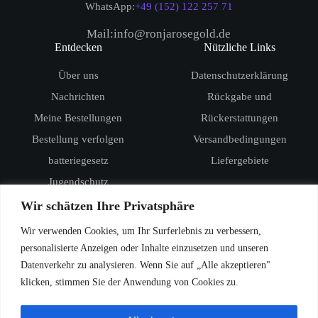
WhatsApp:
+49 (152) 122 257 71
Mail:info@ronjarosegold.de
Entdecken
Nützliche Links
Über uns
Datenschutzerklärung
Nachrichten
Rückgabe und
Meine Bestellungen
Rückerstattungen
Bestellung verfolgen
Versandbedingungen
batteriegesetz
Liefergebiete
Jugendschutz
Produkte
Wir schätzen Ihre Privatsphäre
RandM Digital Box 12000
Wir verwenden Cookies, um Ihr Surferlebnis zu verbessern,
RandM Tornado 15000
personalisierte Anzeigen oder Inhalte einzusetzen und unseren
Datenverkehr zu analysieren. Wenn Sie auf „Alle akzeptieren"
Vozol Star 20000
klicken, stimmen Sie der Anwendung von Cookies zu.
Vozol Star 40000
Vozol Rave 40000