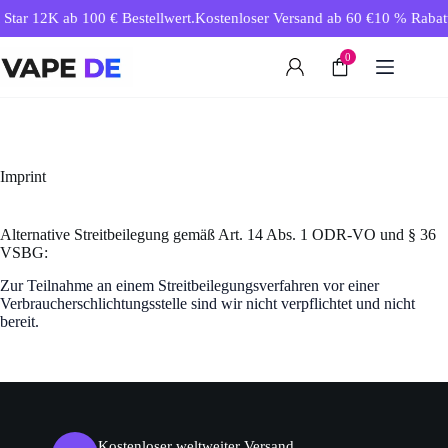
Zum
Star 12K ab 100 € Bestellwert.
Kostenloser Versand ab 60 €
10 % Rabatt 
Inhalt
springen
0
Imprint
Alternative Streitbeilegung gemäß Art. 14 Abs. 1 ODR-VO und § 36
VSBG:
Zur Teilnahme an einem Streitbeilegungsverfahren vor einer
Verbraucherschlichtungsstelle sind wir nicht verpflichtet und nicht
bereit.
Kostenloser weltweiter Versand