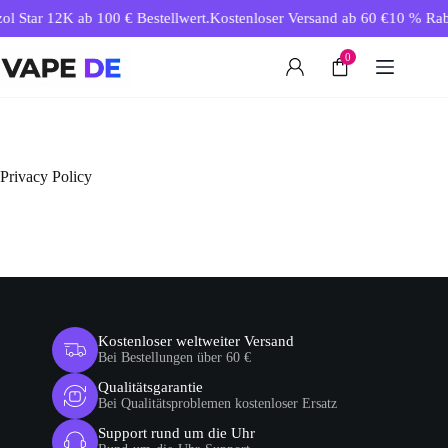
Zum
ol Star 12K ab 100 € Bestellwert.
Kostenloser Versand ab 60 €
10 % Raba
Inhalt
springen
0
Privacy Policy
Kostenloser weltweiter Versand
Bei Bestellungen über 60 €
Qualitätsgarantie
Bei Qualitätsproblemen kostenloser Ersatz
Support rund um die Uhr