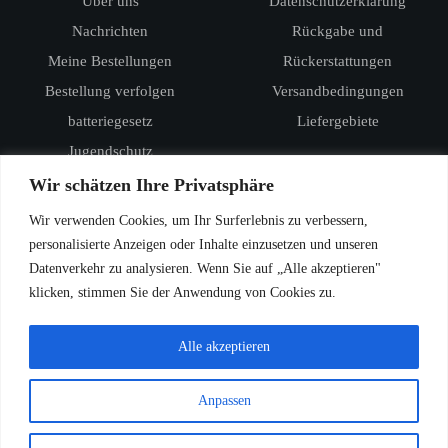
Über uns
Datenschutzerklärung
Nachrichten
Rückgabe und
Meine Bestellungen
Rückerstattungen
Bestellung verfolgen
Versandbedingungen
batteriegesetz
Liefergebiete
Jugendschutz
Produkte
Wir schätzen Ihre Privatsphäre
RandM Digital Box 12000
Wir verwenden Cookies, um Ihr Surferlebnis zu verbessern,
RandM Tornado 15000
personalisierte Anzeigen oder Inhalte einzusetzen und unseren
Datenverkehr zu analysieren. Wenn Sie auf „Alle akzeptieren"
Vozol Star 20000
klicken, stimmen Sie der Anwendung von Cookies zu.
Vozol Star 40000
Vozol Rave 40000
Alle akzeptieren
Anpassen
© 2026
VAPE DE
. Alle Rechte vorbehalten.